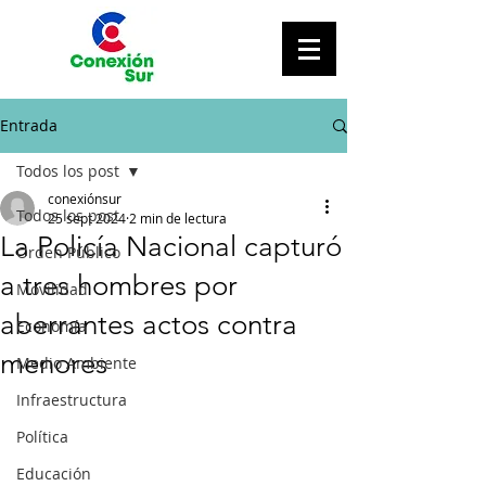
Entrada
Todos los post
conexiónsur
Todos los post
25 sept 2024
2 min de lectura
La Policía Nacional capturó
Orden Público
a tres hombres por
Movilidad
aberrantes actos contra
Economía
menores
Medio Ambiente
Infraestructura
Política
Educación