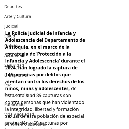
Deportes
Arte y Cultura
Judicial
La Policía Judicial de Infancia y 
Salud
Adolescencia del Departamento de 
Opinión
Antioquia, en el marco de la 
estrategia de ‘Protección a la 
Accidentes
Infancia y Adolescencia’ durante el 
Seguridad
2024, han logrado la captura de 
146 personas por delitos que 
Ola Invernal
atentan contra los derechos de los 
Paz
niños, niñas y adolescentes, 
de 
Emergencias
esta totalidad 89 capturas son 
contra personas que han violentado 
Publicidad
la integridad, libertad y formación 
Vida y sociedad
sexual de esta población de especial 
protección y 59 capturas por 
Denuncia Ciudadana