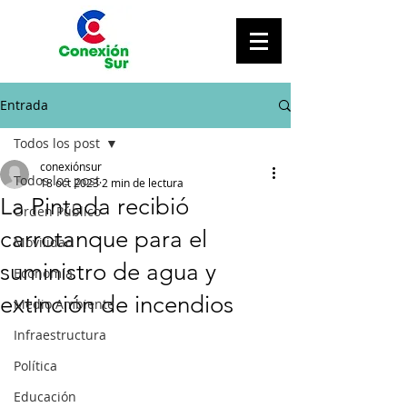
Entrada
Todos los post
conexiónsur
Todos los post
18 oct 2023
2 min de lectura
La Pintada recibió
Orden Público
carrotanque para el
Movilidad
suministro de agua y
Economía
extinción de incendios
Medio Ambiente
Infraestructura
Política
Educación