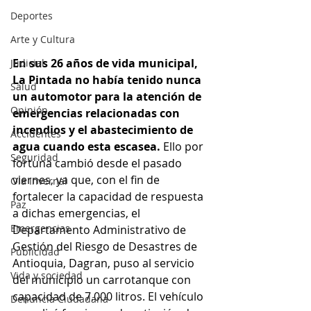
Deportes
Arte y Cultura
En sus 26 años de vida municipal, 
Judicial
La Pintada no había tenido nunca 
Salud
un automotor para la atención de 
Opinión
emergencias relacionadas con 
incendios y el abastecimiento de 
Accidentes
agua cuando esta escasea.
 Ello por 
Seguridad
fortuna cambió desde el pasado 
viernes, ya que, con el fin de 
Ola Invernal
fortalecer la capacidad de respuesta 
Paz
a dichas emergencias, el 
Emergencias
Departamento Administrativo de 
Gestión del Riesgo de Desastres de 
Publicidad
Antioquia, Dagran, puso al servicio 
Vida y sociedad
del municipio un carrotanque con 
capacidad de 7.000 litros. El vehículo 
Denuncia Ciudadana