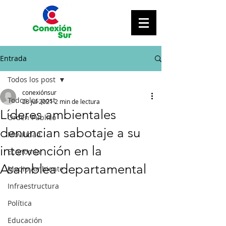
Entrada
Todos los post
conexiónsur
Todos los post
28 jul 2021
2 min de lectura
Líderes ambientales
Orden Público
denuncian sabotaje a su
Movilidad
intervención en la
Economía
Asamblea departamental
Medio Ambiente
Infraestructura
Política
Educación