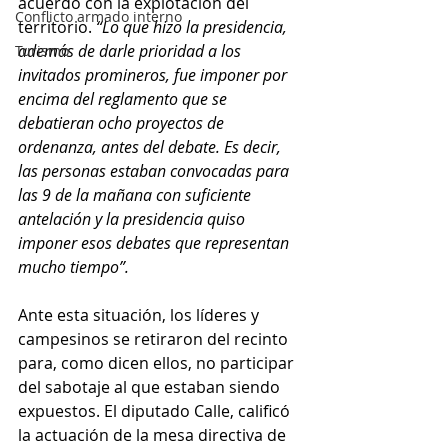
acuerdo con la explotación del 
Conflicto armado interno
territorio. 
“Lo que hizo la presidencia, 
además de darle prioridad a los 
Turismo
invitados promineros, fue imponer por 
encima del reglamento que se 
debatieran ocho proyectos de 
ordenanza, antes del debate. Es decir, 
las personas estaban convocadas para 
las 9 de la mañana con suficiente 
antelación y la presidencia quiso 
imponer esos debates que representan 
mucho tiempo”.
Ante esta situación, los líderes y 
campesinos se retiraron del recinto 
para, como dicen ellos, no participar 
del sabotaje al que estaban siendo 
expuestos. El diputado Calle, calificó 
la actuación de la mesa directiva de 