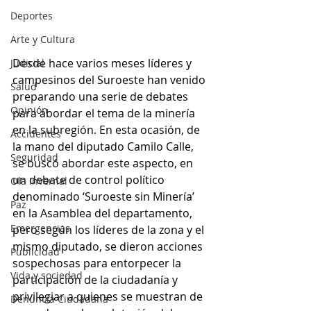
Deportes
Arte y Cultura
Desde hace varios meses líderes y 
Judicial
campesinos del Suroeste han venido 
Salud
preparando una serie de debates 
Opinión
para abordar el tema de la minería 
en la subregión. En esta ocasión, de 
Accidentes
la mano del diputado Camilo Calle, 
Seguridad
se buscó abordar este aspecto, en 
un debate de control político 
Ola Invernal
denominado ‘Suroeste sin Minería’ 
Paz
en la Asamblea del departamento, 
Emergencias
pero según los líderes de la zona y el 
mismo diputado, se dieron acciones 
Publicidad
sospechosas para entorpecer la 
Vida y sociedad
participación de la ciudadanía y 
privilegiar a quienes se muestran de 
Denuncia Ciudadana