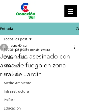
Entrada
Todos los post
conexiónsur
Todos los post
28 jun 2023
1 min de lectura
Joven fue asesinado con
Orden Público
arma de fuego en zona
Movilidad
rural de Jardín
Economía
Medio Ambiente
Infraestructura
Política
Educación