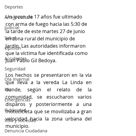
Deportes
Un joven de 17 años fue ultimado 
Arte y Cultura
con arma de fuego hacia las 5:30 de 
Judicial
la tarde de este martes 27 de junio 
Salud
en zona rural del municipio de 
Jardín. Las autoridades informaron 
Opinión
que la víctima fue identificada como 
Accidentes
Juan Pablo Gil Bedoya. 
Seguridad
Los hechos se presentaron en la vía 
Ola Invernal
que lleva a la vereda La Linda en 
donde, según el relato de la 
Paz
comunidad, se escucharon varios 
Emergencias
disparos y posteriormente a una 
Publicidad
motocicleta que se movilizaba a gran 
velocidad hacia la zona urbana del 
Vida y sociedad
municipio.
Denuncia Ciudadana