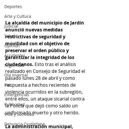
Deportes
Arte y Cultura
La alcaldía del municipio de Jardín 
Judicial
anunció nuevas medidas 
Salud
restrictivas de seguridad y 
movilidad con el objetivo de 
Opinión
preservar el orden público y 
Accidentes
garantizar la integridad de los 
ciudadanos. 
Esto tras el análisis 
Seguridad
realizado en Consejo de Seguridad el 
Ola Invernal
pasado lunes 28 de abril y como 
respuesta a hechos recientes de 
Paz
violencia ocurridos en la subregión, 
Emergencias
entre ellos, un ataque sicarial contra 
Publicidad
la Policía que dejó como saldo un 
uniformado muerto y otro herido.
Vida y sociedad
Denuncia Ciudadana
La administración municipal, 