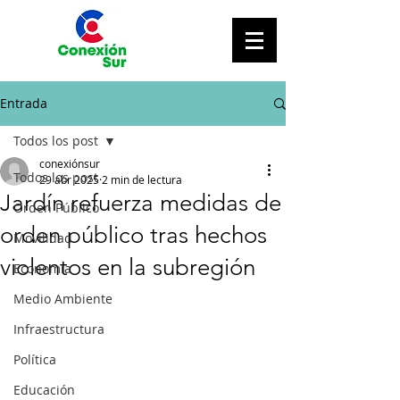
Entrada
Todos los post
conexiónsur
Todos los post
29 abr 2025
2 min de lectura
Jardín refuerza medidas de
Orden Público
orden público tras hechos
Movilidad
violentos en la subregión
Economía
Medio Ambiente
Infraestructura
Política
Educación