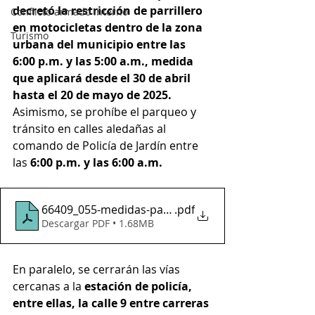
decretó la restricción de parrillero 
Conflicto armado interno
en motocicletas dentro de la zona 
Turismo
urbana del municipio entre las 
6:00 p.m. y las 5:00 a.m., medida 
que aplicará desde el 30 de abril 
hasta el 20 de mayo de 2025.
Asimismo, se prohíbe el parqueo y 
tránsito en calles aledañas al 
comando de Policía de Jardín entre 
las 
6:00 p.m. y las 6:00 a.m.
66409_055-medidas-para-garantizar-la-seguridad-y
.pdf
Descargar PDF • 1.68MB
En paralelo, se cerrarán las vías 
cercanas a la 
estación de policía, 
entre ellas, la calle 9 entre carreras 