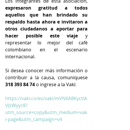
Los integrantes de esta asociación, 
expresaron gratitud a todos 
aquellos que han brindado su 
respaldo hasta ahora e invitaron a 
otros ciudadanos a aportar para 
hacer posible este viaje
 y 
representar lo mejor del café 
colombiano en el escenario 
internacional.
Si desea conocer más información o 
contribuir a la causa, comuníquese 
318 393 84 74 
o ingrese a la Vaki:
https://vaki.co/es/vaki/mVNXA8KyctIA
VJsWyyc8?
utm_source=copy&utm_medium=vak
i-page&utm_campaign=v4