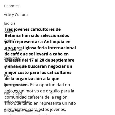
Deportes
Arte y Cultura
Judicial
Tres jóvenes caficultores de 
Salud
Betania han sido seleccionados 
Opinión
para representar a Antioquia en 
una prestigiosa feria internacional 
Accidentes
de café que se llevará a cabo en 
Seguridad
Malasia del 17 al 20 de septiembre 
y en la que buscarán negociar un 
Ola Invernal
mejor costo para los caficultores 
Paz
de la organización a la que 
Emergencias
pertenecen.
 Esta oportunidad no 
solo es un motivo de orgullo para la 
Publicidad
comunidad cafetera de la región, 
Vida y sociedad
sino que también representa un hito 
significativo para estos jóvenes, 
Denuncia Ciudadana