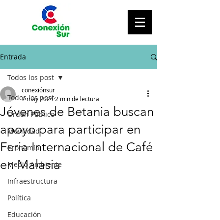
Entrada
Todos los post
conexiónsur
Todos los post
7 may 2024
2 min de lectura
Jóvenes de Betania buscan
Orden Público
apoyo para participar en
Movilidad
Feria Internacional de Café
Economía
en Malasia
Medio Ambiente
Infraestructura
Política
Educación