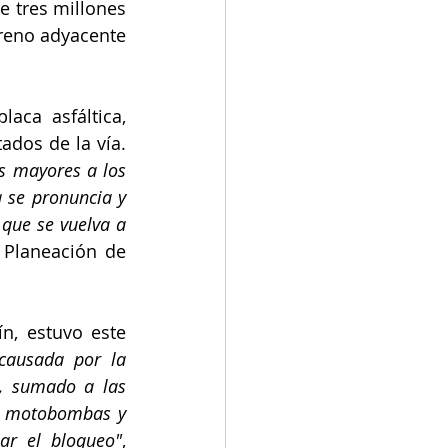
 tres millones 
rreno adyacente 
ca asfáltica, 
causando huecos enormes, e incluso ya se aprecian fracturas a los costados de la vía.  
 mayores a los  
 se pronuncia y 
que se vuelva a 
 Planeación de 
, estuvo este 
causada por la 
, sumado a las 
n motobombas y 
ar el bloqueo"
, 