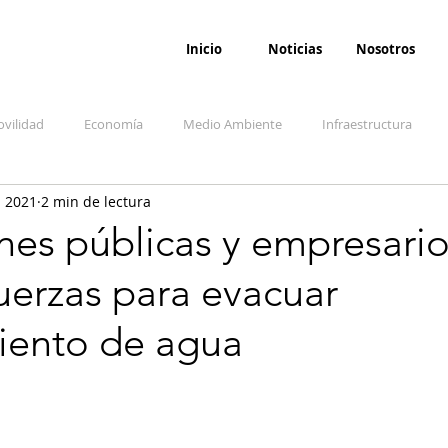
Inicio
Noticias
Nosotros
vilidad
Economía
Medio Ambiente
Infraestructura
l 2021
2 min de lectura
udicial
Salud
Opinión
Accidentes
Seguridad
O
ones públicas y empresari
uerzas para evacuar
ida y sociedad
Denuncia Ciudadana
Conflicto armado interno
iento de agua