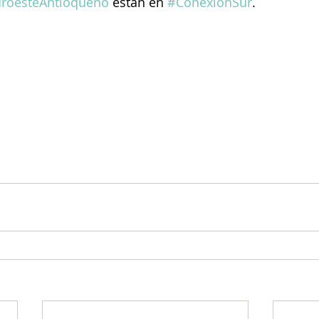
roesteAntioqueño
 están en 
#ConexiónSur
.  