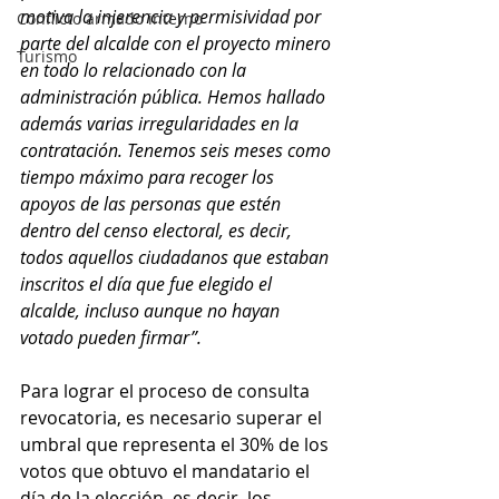
motiva la injerencia y permisividad por 
Conflicto armado interno
parte del alcalde con el proyecto minero 
Turismo
en todo lo relacionado con la 
administración pública. Hemos hallado 
además varias irregularidades en la 
contratación. Tenemos seis meses como 
tiempo máximo para recoger los 
apoyos de las personas que estén 
dentro del censo electoral, es decir, 
todos aquellos ciudadanos que estaban 
inscritos el día que fue elegido el 
alcalde, incluso aunque no hayan 
votado pueden firmar”. 
Para lograr el proceso de consulta 
revocatoria, es necesario superar el 
umbral que representa el 30% de los 
votos que obtuvo el mandatario el 
día de la elección, es decir, los 