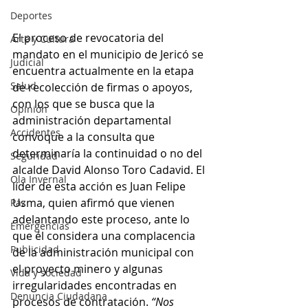
Deportes
El proceso de revocatoria del 
Arte y Cultura
mandato en el municipio de Jericó se 
Judicial
encuentra actualmente en la etapa 
Salud
de recolección de firmas o apoyos, 
con los que se busca que la 
Opinión
administración departamental 
Accidentes
convoque a la consulta que 
determinaría la continuidad o no del 
Seguridad
alcalde David Alonso Toro Cadavid. El 
Ola Invernal
líder de esta acción es Juan Felipe 
Usma, quien afirmó que vienen 
Paz
adelantando este proceso, ante lo 
Emergencias
que él considera una complacencia 
Publicidad
de la administración municipal con 
el proyecto minero y algunas 
Vida y sociedad
irregularidades encontradas en 
Denuncia Ciudadana
procesos de contratación. 
“Nos 