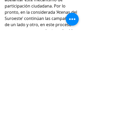
participación ciudadana. Por lo 
pronto, en la considerada ‘Atenas del 
Suroeste’ continúan las campañas 
de un lado y otro, en este proceso 
que marca un precedente en la vida 
política y pública de Jericó. 
Las noticias del Suroeste antioqueño 
están en Conexión Sur. 
Política
Entradas recientes
Ver todo