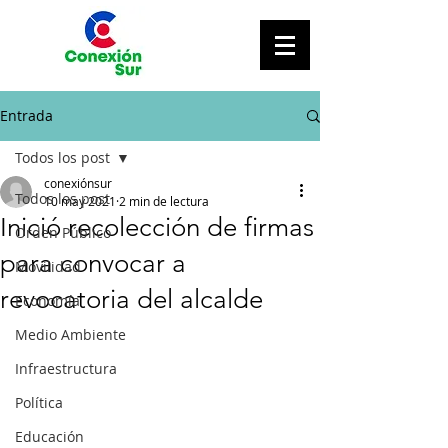
Entrada
Todos los post
conexiónsur
Todos los post
10 may 2021
2 min de lectura
Inició recolección de firmas
Orden Público
para convocar a
Movilidad
revocatoria del alcalde
Economía
Medio Ambiente
Infraestructura
Política
Educación