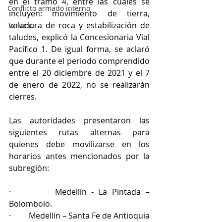
en el tramo 4, entre las cuales se 
Conflicto armado interno
incluyen: movimiento de tierra, 
voladura de roca y estabilización de 
Turismo
taludes, explicó la Concesionaria Vial 
Pacífico 1. De igual forma, se aclaró 
que durante el periodo comprendido 
entre el 20 diciembre de 2021 y el 7 
de enero de 2022, no se realizarán 
cierres. 
Las autoridades presentaron las 
siguientes rutas alternas para 
quienes debe movilizarse en los 
horarios antes mencionados por la 
subregión:
·         Medellín - La Pintada – 
Bolombolo.
·         Medellín – Santa Fe de Antioquia 