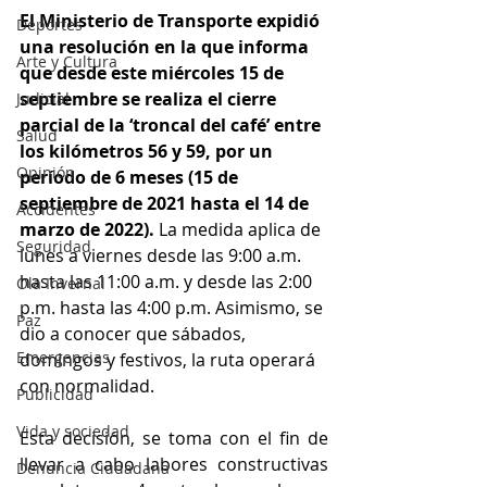
El Ministerio de Transporte expidió 
Deportes
una resolución en la que informa 
Arte y Cultura
que desde este miércoles 15 de 
septiembre se realiza el cierre 
Judicial
parcial de la ‘troncal del café’ entre 
Salud
los kilómetros 56 y 59, por un 
Opinión
período de 6 meses (15 de 
septiembre de 2021 hasta el 14 de 
Accidentes
marzo de 2022).
 La medida aplica de 
Seguridad
lunes a viernes desde las 9:00 a.m. 
hasta las 11:00 a.m. y desde las 2:00 
Ola Invernal
p.m. hasta las 4:00 p.m. Asimismo, se 
Paz
dio a conocer que sábados, 
Emergencias
domingos y festivos, la ruta operará 
con normalidad.
Publicidad
Vida y sociedad
Esta decisión, se toma con el fin de 
llevar a cabo labores constructivas 
Denuncia Ciudadana