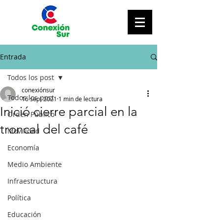
Entrada
Todos los post
conexiónsur
Todos los post
16 sept 2021
1 min de lectura
Inició cierre parcial en la
Orden Público
troncal del café
Movilidad
Economía
Medio Ambiente
Infraestructura
Política
Educación