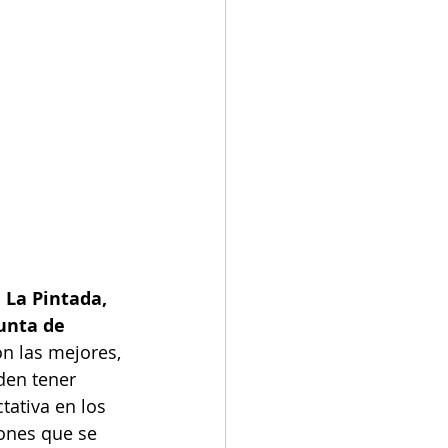
 La Pintada, 
unta de 
n las mejores, 
den tener 
ativa en los 
ones que se 