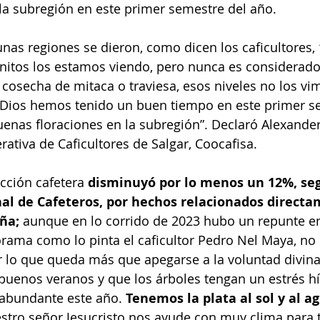
la subregión en este primer semestre del año.
nas regiones se dieron, como dicen los caficultores, 
anitos los estamos viendo, pero nunca es considerado
osecha de mitaca o traviesa, esos niveles no los vi
a Dios hemos tenido un buen tiempo en este primer s
enas floraciones en la subregión”. Declaró Alexande
rativa de Caficultores de Salgar, Coocafisa.
cción cafetera 
disminuyó por lo menos un 12%, seg
al de Cafeteros, por hechos relacionados directa
ña; 
aunque en lo corrido de 2023 hubo un repunte en
rama como lo pinta el caficultor Pedro Nel Maya, no 
 lo que queda más que apegarse a la voluntad divina
uenos veranos y que los árboles tengan un estrés hí
abundante este año. 
Tenemos la plata al sol y al a
tro señor Jesucristo nos ayude con muy clima para 