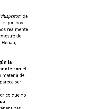
“chispeitos”
 de 
 lo que hoy 
mos realmente 
emestre del 
r Henao, 
ún la 
mente con el 
 materia de 
parece ser 
. 
drico que no 
gua
. 
tener unas 