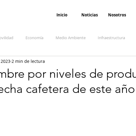
Inicio
Noticias
Nosotros
vilidad
Economía
Medio Ambiente
Infraestructura
 2023
2 min de lectura
udicial
Salud
Opinión
Accidentes
Seguridad
O
mbre por niveles de prod
echa cafetera de este año
ida y sociedad
Denuncia Ciudadana
Conflicto armado interno