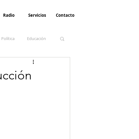
Radio
Servicios
Contacto
Política
Educación
la Invernal
Paz
ucción
Turismo