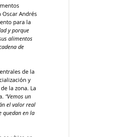
imentos 
a Oscar Andrés 
nto para la 
ad y porque 
sus alimentos 
 cadena de 
entrales de la 
ialización y 
de la zona. La 
a. 
“Vemos un 
 el valor real 
e quedan en la 