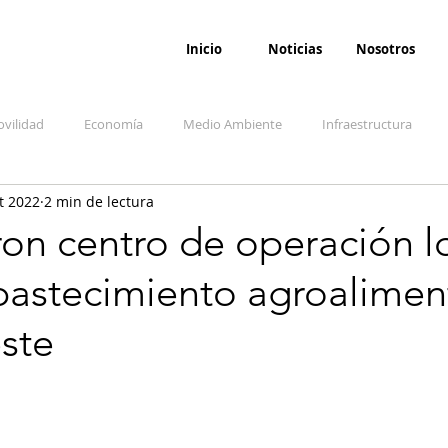
Inicio
Noticias
Nosotros
vilidad
Economía
Medio Ambiente
Infraestructura
t 2022
2 min de lectura
udicial
Salud
Opinión
Accidentes
Seguridad
O
on centro de operación lo
bastecimiento agroalimen
ida y sociedad
Denuncia Ciudadana
Conflicto armado interno
ste