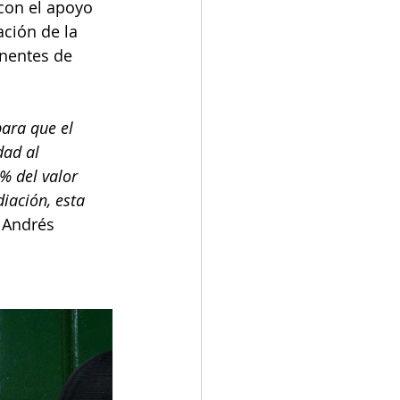
con el apoyo 
ción de la 
nentes de 
para que el 
dad al 
% del valor 
iación, esta 
 Andrés 