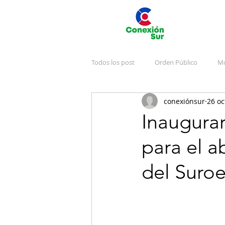
Todos los post
Orden Público
Mo
conexiónsur
26 oc
Deportes
Arte y Cultura
J
Inaugurar
para el a
Emergencias
Publicidad
V
del Suroe