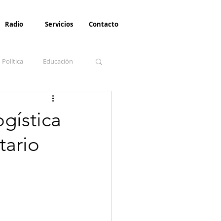
Radio
Servicios
Contacto
Política
Educación
la Invernal
Paz
gística
tario
Turismo