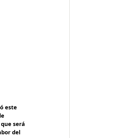
ó este 
de 
 que será 
abor del 