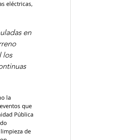
 eléctricas, 
uladas en 
rreno 
 los 
ontinuas 
o la 
 eventos que 
idad Pública 
ndo 
 limpieza de 
con 