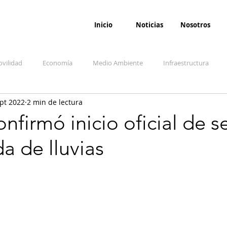
Inicio
Noticias
Nosotros
vilidad
Economía
Medio Ambiente
Infraestructura
pt 2022
2 min de lectura
udicial
Salud
Opinión
Accidentes
Seguridad
O
firmó inicio oficial de 
a de lluvias
ida y sociedad
Denuncia Ciudadana
Conflicto armado interno