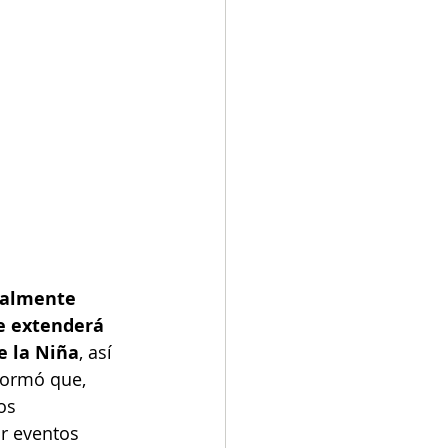
ialmente 
e extenderá 
e la Niña
, así 
formó que, 
os 
r eventos 