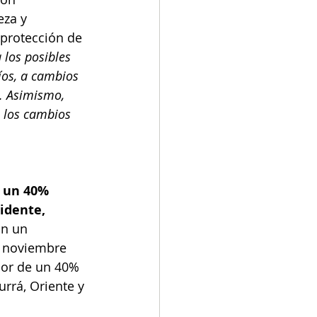
eza y 
 protección de 
los posibles 
íos, a cambios 
s. Asimismo, 
 los cambios 
e un 40% 
idente, 
on un 
 noviembre 
dor de un 40% 
urrá, Oriente y 