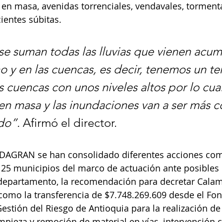
 masa, avenidas torrenciales, vendavales, tormentas
ientes súbitas.
se suman todas las lluvias que vienen acum
o y en las cuencas, es decir, tenemos un te
 cuencas con unos niveles altos por lo cual
n masa y las inundaciones van a ser más c
do”. 
Afirmó el director. 
l DAGRAN se han consolidado diferentes acciones com
 125 municipios del marco de actuación ante posibles
 departamento, la recomendación para decretar Calam
como la transferencia de $7.748.269.609 desde el Fo
stión del Riesgo de Antioquia para la realización de
impieza y remoción de material en vías, intervención 