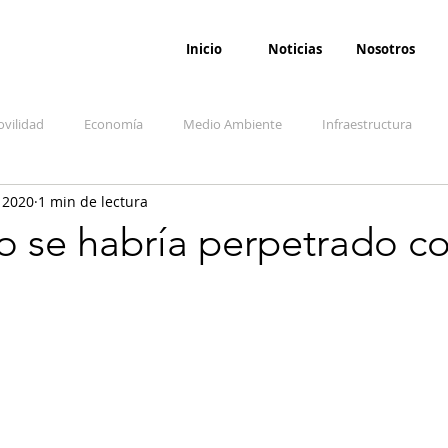
Inicio
Noticias
Nosotros
vilidad
Economía
Medio Ambiente
Infraestructura
 2020
1 min de lectura
udicial
Salud
Opinión
Accidentes
Seguridad
O
o se habría perpetrado c
ida y sociedad
Denuncia Ciudadana
Conflicto armado interno