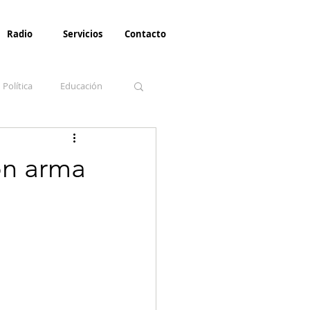
Radio
Servicios
Contacto
Política
Educación
la Invernal
Paz
on arma
Turismo