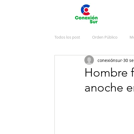
Todos los post
Orden Público
Mo
conexiónsur
30 se
Deportes
Arte y Cultura
J
Hombre f
anoche e
Emergencias
Publicidad
V