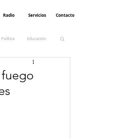
Radio
Servicios
Contacto
Política
Educación
la Invernal
Paz
 fuego
es
Turismo