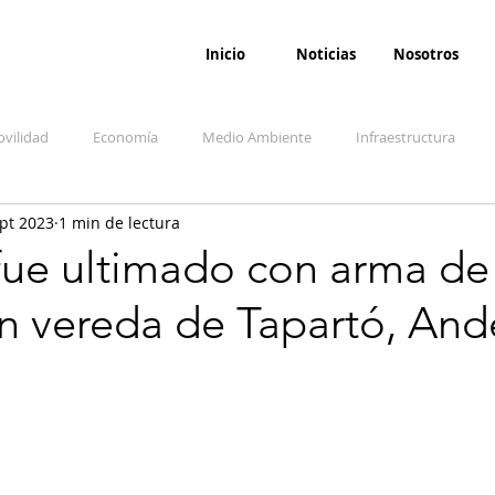
Inicio
Noticias
Nosotros
vilidad
Economía
Medio Ambiente
Infraestructura
pt 2023
1 min de lectura
udicial
Salud
Opinión
Accidentes
Seguridad
O
ue ultimado con arma de
n vereda de Tapartó, And
ida y sociedad
Denuncia Ciudadana
Conflicto armado interno