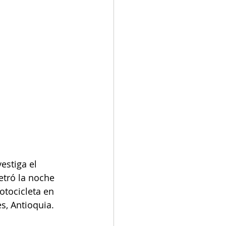
vestiga el 
etró la noche 
tocicleta en 
s, Antioquia.