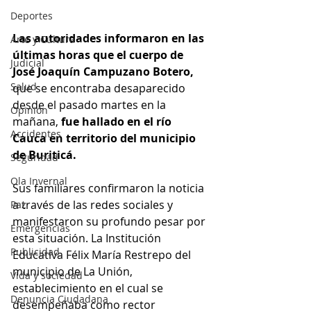
Deportes
Las autoridades informaron en las 
Arte y Cultura
últimas horas que el cuerpo de 
Judicial
José Joaquín Campuzano Botero,
Salud
que se encontraba desaparecido 
desde el pasado martes en la 
Opinión
mañana,
 fue hallado en el río 
Accidentes
Cauca en territorio del municipio 
de Buriticá. 
Seguridad
Ola Invernal
Sus familiares confirmaron la noticia 
a través de las redes sociales y 
Paz
manifestaron su profundo pesar por 
Emergencias
esta situación. La Institución 
Publicidad
Educativa Félix María Restrepo del 
municipio de La Unión, 
Vida y sociedad
establecimiento en el cual se 
Denuncia Ciudadana
desempeñaba como rector 