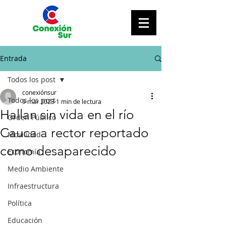
Entrada
Todos los post
conexiónsur
Todos los post
9 mar 2023
1 min de lectura
Hallan sin vida en el río
Orden Público
Cauca a rector reportado
Movilidad
como desaparecido
Economía
Medio Ambiente
Infraestructura
Política
Educación