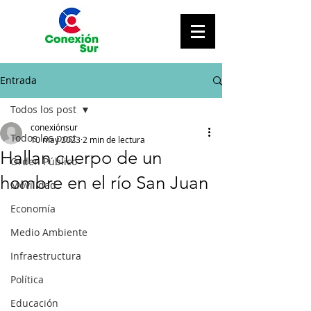
Entrada
Todos los post
conexiónsur
Todos los post
10 may 2023
2 min de lectura
Hallan cuerpo de un
Orden Público
hombre en el río San Juan
Movilidad
Economía
Medio Ambiente
Infraestructura
Política
Educación