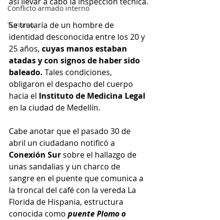
así llevar a cabo la inspección técnica.
Conflicto armado interno
Se trataría de un hombre de 
Turismo
identidad desconocida entre los 20 y 
25 años, 
cuyas manos estaban 
atadas y con signos de haber sido 
baleado. 
Tales condiciones, 
obligaron el despacho del cuerpo 
hacia el
 Instituto de Medicina Legal
en la ciudad de Medellín.
Cabe anotar que el pasado 30 de 
abril un ciudadano notificó a 
Conexión Sur
 sobre el hallazgo de 
unas sandalias y un charco de 
sangre en el puente que comunica a 
la troncal del café con la vereda La 
Florida de Hispania, estructura 
conocida como 
puente Plomo o 