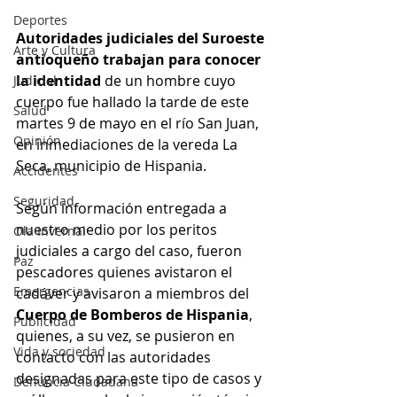
Deportes
Autoridades judiciales del Suroeste 
Arte y Cultura
antioqueño trabajan para conocer 
la identidad
 de un hombre cuyo 
Judicial
cuerpo fue hallado la tarde de este 
Salud
martes 9 de mayo en el río San Juan, 
Opinión
en inmediaciones de la vereda La 
Seca, municipio de Hispania.
Accidentes
Seguridad
Según información entregada a 
nuestro medio por los peritos 
Ola Invernal
judiciales a cargo del caso, fueron 
Paz
pescadores quienes avistaron el 
Emergencias
cadáver y avisaron a miembros del 
Cuerpo de Bomberos de Hispania
, 
Publicidad
quienes, a su vez, se pusieron en 
Vida y sociedad
contacto con las autoridades 
designadas para este tipo de casos y 
Denuncia Ciudadana