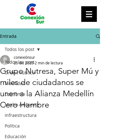
Entrada
Todos los post
conexiónsur
Todos los post
25 dic 2025
2 min de lectura
Grupo Nutresa, Super Mú y
Orden Público
miles de ciudadanos se
Movilidad
unen a la Alianza Medellín
Economía
Cero Hambre
Medio Ambiente
Infraestructura
Política
Educación