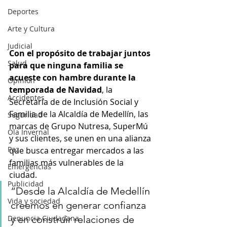
Deportes
Arte y Cultura
Judicial
Con el propósito de trabajar juntos 
Salud
para que ninguna familia se 
acueste con hambre durante la 
Opinión
temporada de Navidad
, la 
Accidentes
Secretaria de de Inclusión Social y 
Familia de la Alcaldía de Medellín, las 
Seguridad
marcas de Grupo Nutresa, SuperMú 
Ola Invernal
y sus clientes, se unen en una alianza 
Paz
que busca entregar mercados a las 
familias más vulnerables de la 
Emergencias
ciudad.
Publicidad
“Desde la Alcaldía de Medellín 
Vida y sociedad
creemos en generar confianza 
Denuncia Ciudadana
y en construir relaciones de 