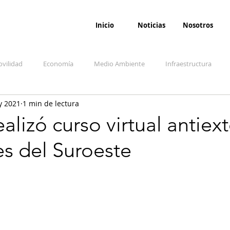
Inicio
Noticias
Nosotros
vilidad
Economía
Medio Ambiente
Infraestructura
y 2021
1 min de lectura
udicial
Salud
Opinión
Accidentes
Seguridad
O
lizó curso virtual antiex
es del Suroeste
ida y sociedad
Denuncia Ciudadana
Conflicto armado interno