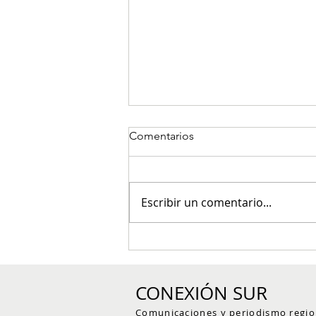
Comentarios
Escribir un comentario...
Controles policiales dejan
capturas por armas y
estupefacientes en el
CONEXIÓN SUR
Suroeste antioqueño
Comunicaciones y periodismo regio