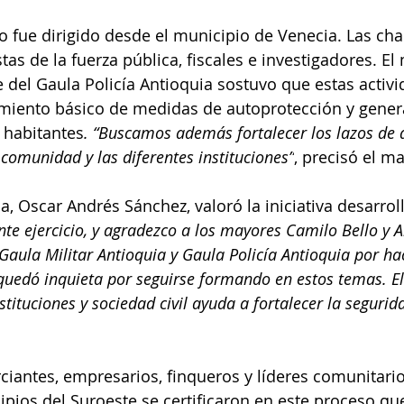
o fue dirigido desde el municipio de Venecia. Las cha
istas de la fuerza pública, fiscales e investigadores. El
del Gaula Policía Antioquia sostuvo que estas activ
cimiento básico de medidas de autoprotección y gene
s habitantes
. “Buscamos además fortalecer los lazos de 
 comunidad y las diferentes instituciones”
, precisó el m
a, Oscar Andrés Sánchez, valoró la iniciativa desarrol
nte ejercicio, y agradezco a los mayores Camilo Bello y A
aula Militar Antioquia y Gaula Policía Antioquia por hac
quedó inquieta por seguirse formando en estos temas. El
stituciones y sociedad civil ayuda a fortalecer la segurid
iantes, empresarios, finqueros y líderes comunitari
ipios del Suroeste se certificaron en este proceso que