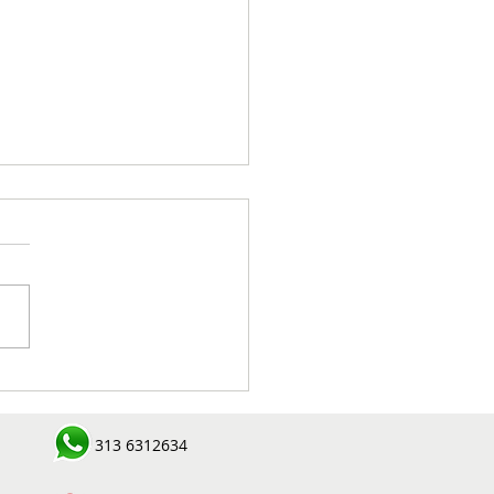
ralizado cabecilla de
ctura criminal en zona
l de Concordia durante
313 6312634
ación conjunta