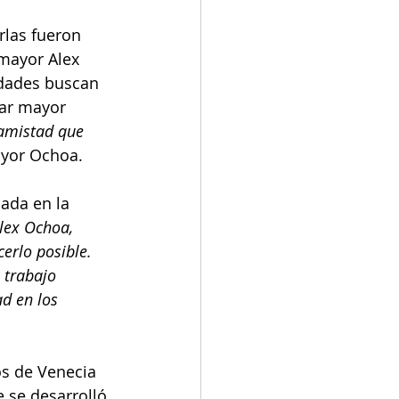
rlas fueron 
 mayor Alex 
idades buscan 
rar mayor 
amistad que 
ayor Ochoa. 
lada en la 
lex Ochoa, 
erlo posible. 
 trabajo 
ad en los 
os de Venecia 
 se desarrolló 