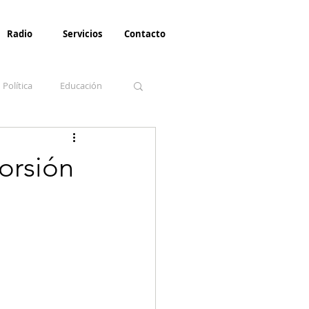
Radio
Servicios
Contacto
Política
Educación
la Invernal
Paz
torsión
Turismo