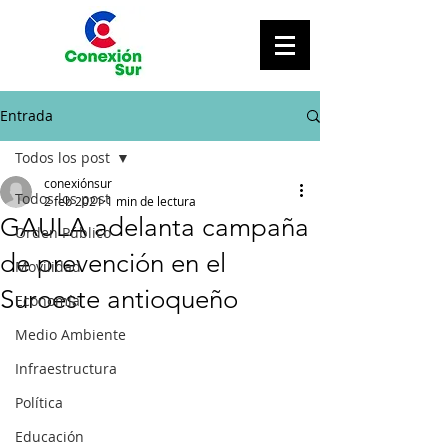
Entrada
Todos los post
conexiónsur
Todos los post
2 feb 2021
1 min de lectura
GAULA adelanta campaña
Orden Público
de prevención en el
Movilidad
Suroeste antioqueño
Economía
Medio Ambiente
Infraestructura
Política
Educación