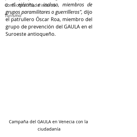
o el ejército, e incluso, miembros de 
Conflicto armado interno
grupos paramilitares o guerrilleros",
 dijo 
Turismo
el patrullero Óscar Roa, miembro del 
grupo de prevención del GAULA en el 
Suroeste antioqueño.
Campaña del GAULA en Venecia con la 
ciudadanía