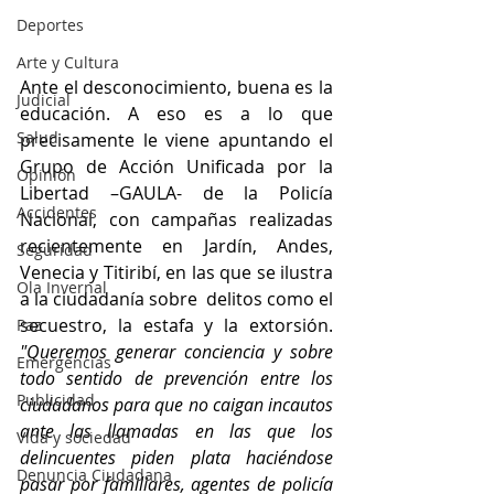
Deportes
Arte y Cultura
Ante el desconocimiento, buena es la 
Judicial
educación. A eso es a lo que 
Salud
precisamente le viene apuntando el 
Grupo de Acción Unificada por la 
Opinión
Libertad –GAULA- de la Policía 
Accidentes
Nacional, con campañas realizadas 
recientemente en Jardín, Andes, 
Seguridad
Venecia y Titiribí, en las que se ilustra 
Ola Invernal
a la ciudadanía sobre  delitos como el 
secuestro, la estafa y la extorsión. 
Paz
"Queremos generar conciencia y sobre 
Emergencias
todo sentido de prevención entre los 
Publicidad
ciudadanos para que no caigan incautos 
ante las llamadas en las que los 
Vida y sociedad
delincuentes piden plata haciéndose 
Denuncia Ciudadana
pasar por familiares, agentes de policía 