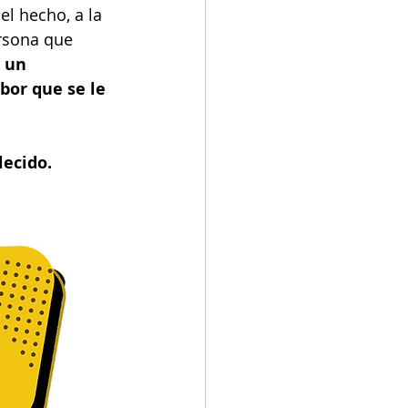
l hecho, a la 
ersona que 
 un 
or que se le 
lecido.