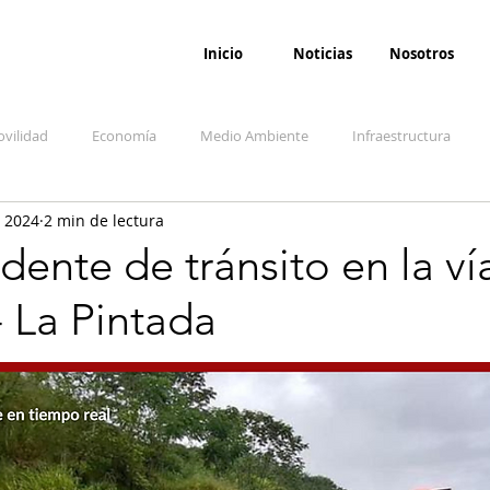
Inicio
Noticias
Nosotros
vilidad
Economía
Medio Ambiente
Infraestructura
 2024
2 min de lectura
udicial
Salud
Opinión
Accidentes
Seguridad
O
idente de tránsito en la ví
- La Pintada
ida y sociedad
Denuncia Ciudadana
Conflicto armado interno