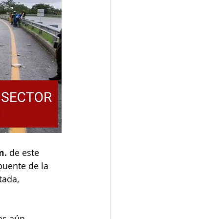
m.
 de este 
puente de la 
tada, 
as aún 