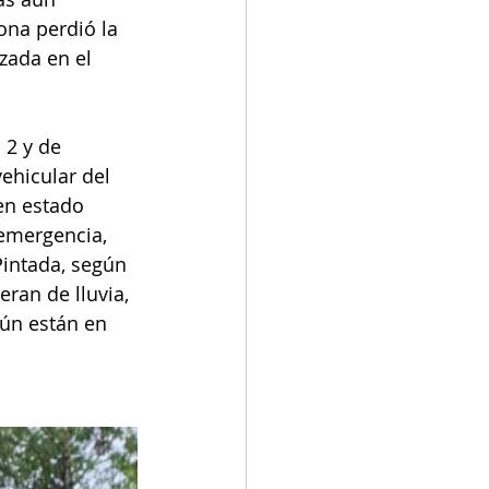
ona perdió la 
zada en el 
 2 y de 
ehicular del 
en estado 
emergencia, 
intada, según 
ran de lluvia, 
aún están en 