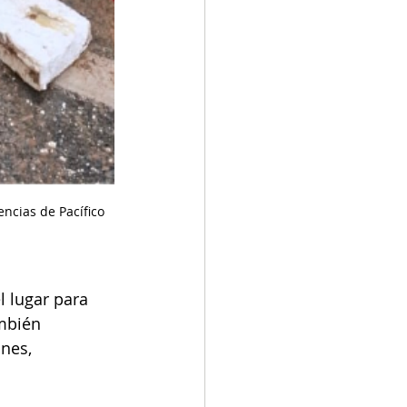
ncias de Pacífico 
l lugar para 
mbién 
nes, 