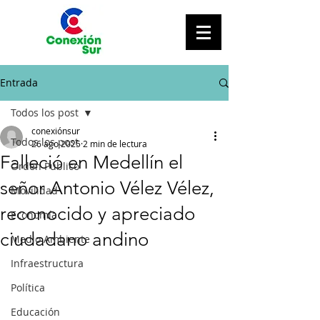
Entrada
Todos los post
conexiónsur
Todos los post
26 ago 2025
2 min de lectura
Falleció en Medellín el
Orden Público
señor Antonio Vélez Vélez,
Movilidad
reconocido y apreciado
Economía
ciudadano andino
Medio Ambiente
Infraestructura
Política
Educación