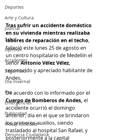
Deportes
Arte y Cultura
Tras sufrir un accidente doméstico 
Judicial
en su vivienda mientras realizaba 
Salud
labores de reparación en el techo
, 
falleció este lunes 25 de agosto en 
Opinión
un centro hospitalario de Medellín el 
Accidentes
señor 
Antonio Vélez Vélez
, 
reconocido y apreciado habitante de 
Seguridad
Andes.
Ola Invernal
Paz
De acuerdo con lo informado por el 
Cuerpo de Bomberos de Andes,
 el 
Emergencias
accidente ocurrió el domingo 
Publicidad
anterior, día en el que se brindaron 
los primeros auxilios, siendo 
Vida y sociedad
trasladado al hospital San Rafael, y 
Denuncia Ciudadana
posteriormente a la capital 