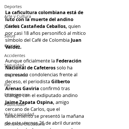
Deportes
La caficultura colombiana está de 
Arte y Cultura
luto con la muerte del andino 
Carlos Castañeda Ceballos,
 quien 
Judicial
por casi 18 años personificó al mítico 
Salud
símbolo del Café de Colombia 
Juan 
Opinión
Valdez.
Accidentes
Aunque oficialmente la 
Federación 
Seguridad
Nacional de Cafeteros
 solo ha 
expresado condolencias frente al 
Ola Invernal
deceso, el periodista 
Gilberto 
Paz
Arenas Gaviria 
confirmó tras 
Emergencias
diálogo con el exdiputado andino 
Jaime Zapata Ospina,
 amigo 
Publicidad
cercano de Carlos, que el 
Vida y sociedad
fallecimiento se presentó la mañana 
de este viernes 26 de abril durante 
Denuncia Ciudadana