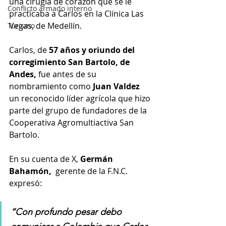
una cirugía de corazón que se le 
Conflicto armado interno
practicaba a Carlos en la Clínica Las 
Vegas, de Medellín.
Turismo
Carlos, de 
57 años y oriundo del 
corregimiento San Bartolo, de 
Andes,
 fue antes de su 
nombramiento como 
Juan Valdez
un reconocido líder agrícola que hizo 
parte del grupo de fundadores de la 
Cooperativa Agromultiactiva San 
Bartolo.
En su cuenta de X, 
Germán 
Bahamón, 
 gerente de la F.N.C. 
expresó: 
“Con profundo pesar debo 