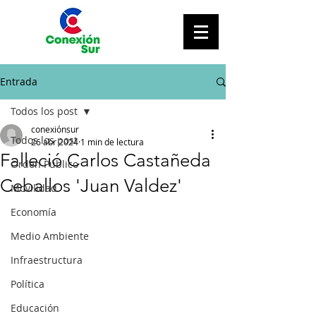
Entrada
Todos los post
conexiónsur
Todos los post
26 abr 2024
1 min de lectura
Falleció Carlos Castañeda
Orden Público
Ceballos 'Juan Valdez'
Movilidad
Economía
Medio Ambiente
Infraestructura
Política
Educación