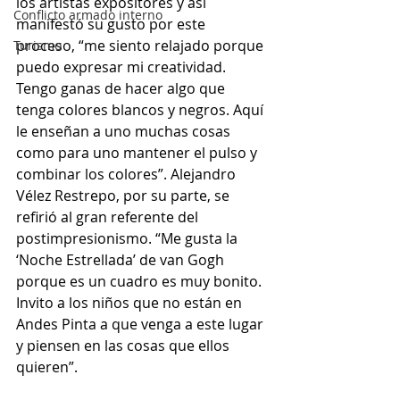
los artistas expositores y así 
Conflicto armado interno
manifestó su gusto por este 
proceso, “me siento relajado porque 
Turismo
puedo expresar mi creatividad. 
Tengo ganas de hacer algo que 
tenga colores blancos y negros. Aquí 
le enseñan a uno muchas cosas 
como para uno mantener el pulso y 
combinar los colores”. Alejandro 
Vélez Restrepo, por su parte, se 
refirió al gran referente del 
postimpresionismo. “Me gusta la 
‘Noche Estrellada’ de van Gogh 
porque es un cuadro es muy bonito. 
Invito a los niños que no están en 
Andes Pinta a que venga a este lugar 
y piensen en las cosas que ellos 
quieren”.