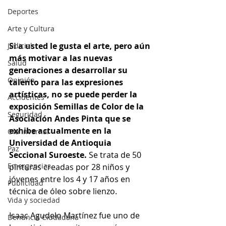
Deportes
Arte y Cultura
Si a usted le gusta el arte, pero aún 
Judicial
más motivar a las nuevas 
Salud
generaciones a desarrollar su 
Opinión
talento para las expresiones 
artísticas, no se puede perder la 
Accidentes
exposición Semillas de Color de la 
Seguridad
Asociación Andes Pinta que se 
exhibe actualmente en la 
Ola Invernal
Universidad de Antioquia 
Paz
Seccional Suroeste. 
Se trata de 50 
Emergencias
pinturas creadas por 28 niños y 
jóvenes entre los 4 y 17 años en 
Publicidad
técnica de óleo sobre lienzo. 
Vida y sociedad
Isaac Agudelo Martínez fue uno de 
Denuncia Ciudadana