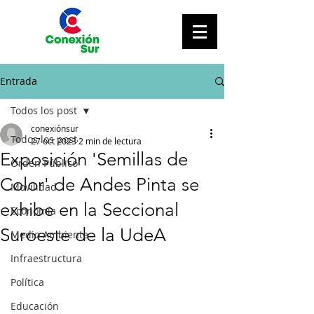
Entrada
Todos los post
conexiónsur
Todos los post
27 oct 2023
2 min de lectura
Exposición 'Semillas de
Orden Público
Color' de Andes Pinta se
Movilidad
exhibe en la Seccional
Economía
Suroeste de la UdeA
Medio Ambiente
Infraestructura
Política
Educación