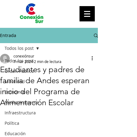
Entrada
Todos los post
conexiónsur
Todos los post
7 mar 2024
2 min de lectura
Estudiantes y padres de
Orden Público
familia de Andes esperan
Movilidad
inicio del Programa de
Economía
Alimentación Escolar
Medio Ambiente
Infraestructura
Política
Educación