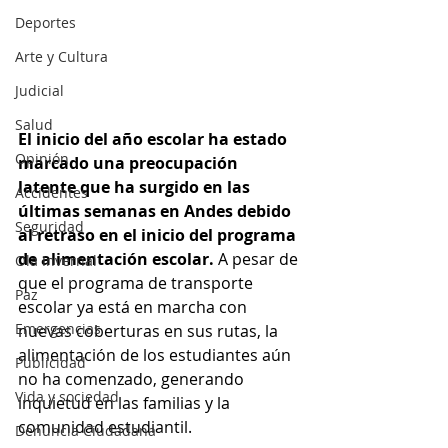
Deportes
Arte y Cultura
Judicial
Salud
El inicio del año escolar ha estado 
Opinión
marcado una preocupación 
latente que ha surgido en las 
Accidentes
últimas semanas en Andes debido 
Seguridad
al retraso en el inicio del programa 
de alimentación escolar. 
A pesar de 
Ola Invernal
que el programa de transporte 
Paz
escolar ya está en marcha con 
Emergencias
nuevas coberturas en sus rutas, la 
alimentación de los estudiantes aún 
Publicidad
no ha comenzado, generando 
Vida y sociedad
inquietud en las familias y la 
comunidad estudiantil.
Denuncia Ciudadana