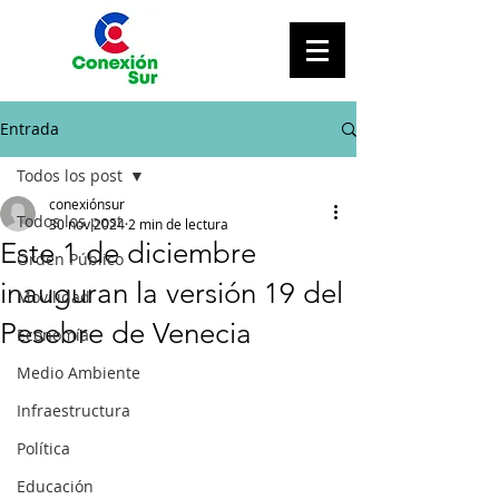
Entrada
Todos los post
conexiónsur
Todos los post
30 nov 2024
2 min de lectura
Este 1 de diciembre
Orden Público
inauguran la versión 19 del
Movilidad
Pesebre de Venecia
Economía
Medio Ambiente
Infraestructura
Política
Educación