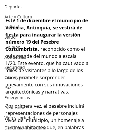
Deportes
Arte y Cultura
Este 1 de diciembre el municipio de 
Judicial
Venecia, Antioquia, se vestirá de 
fiesta para inaugurar la versión 
Salud
número 19 del Pesebre 
Opinión
Costumbrista,
 reconocido como el 
más grande del mundo a escala 
Accidentes
1/20. Este evento, que ha cautivado a 
Seguridad
miles de visitantes a lo largo de los 
años, promete sorprender 
Ola Invernal
nuevamente con sus innovaciones 
Paz
arquitectónicas y narrativas. 
Emergencias
Por primera vez, el pesebre incluirá 
Publicidad
representaciones de personajes 
Vida y sociedad
vivos del municipio, un homenaje a 
cuatro habitantes que, en palabras 
Denuncia Ciudadana