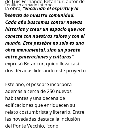
de Luis Fernando Betancur, autor de 
Conflicto armado interno
la obra, 
“encarnan el espíritu y la 
Turismo
esencia de nuestra comunidad. 
Cada año buscamos contar nuevas 
historias y crear un espacio que nos 
conecte con nuestras raíces y con el 
mundo. Este pesebre no solo es una 
obra monumental, sino un puente 
entre generaciones y culturas”
, 
expresó Betancur, quien lleva casi 
dos décadas liderando este proyecto.
Este año, el pesebre incorpora 
además a cerca de 250 nuevos 
habitantes y una decena de 
edificaciones que enriquecen su 
relato costumbrista y literario. Entre 
las novedades destaca la inclusión 
del Ponte Vecchio, ícono 