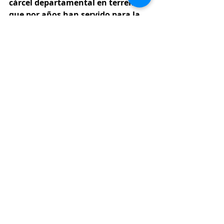
cárcel departamental en terrenos 
que por años han servido para la 
educación de miles de estudiantes 
en torno a la vocación 
agropecuaria subregional por 
cuenta de la Institución Educativa 
Juan de Dios Uribe, misma que 
celebró recientemente 120 años de 
historia.
#ConexiónSur
, conectados con la 
noticia.