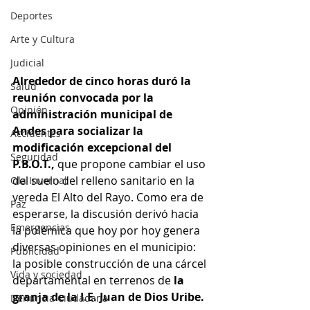
Deportes
Arte y Cultura
Judicial
Alrededor de cinco horas duró la 
Salud
reunión convocada por la 
Opinión
administración municipal de 
Andes para socializar la 
Accidentes
modificación excepcional del 
Seguridad
P.B.O.T., 
que propone cambiar el uso 
del suelo del relleno sanitario en la 
Ola Invernal
vereda El Alto del Rayo. Como era de 
Paz
esperarse, la discusión derivó hacia 
Emergencias
la polémica que hoy por hoy genera 
diversas opiniones en el municipio: 
Publicidad
la posible construcción de una cárcel 
Vida y sociedad
departamental en terrenos de 
la 
granja de la I.E. Juan de Dios Uribe.
Denuncia Ciudadana