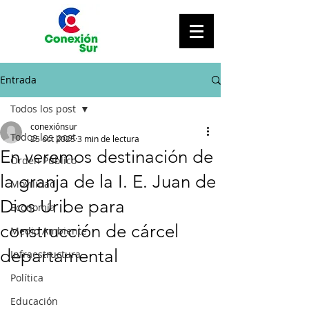
Entrada
Todos los post
conexiónsur
Todos los post
25 oct 2025
3 min de lectura
En veremos destinación de
Orden Público
la granja de la I. E. Juan de
Movilidad
Dios Uribe para
Economía
construcción de cárcel
Medio Ambiente
departamental
Infraestructura
Política
Educación