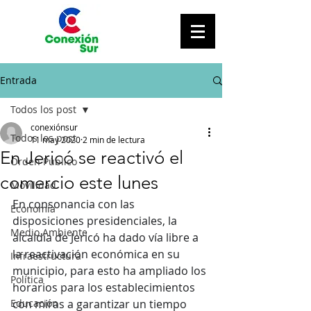
Entrada
Todos los post
conexiónsur
Todos los post
11 may 2020
2 min de lectura
En Jericó se reactivó el
Orden Público
comercio este lunes
Movilidad
En consonancia con las 
Economía
disposiciones presidenciales, la 
Medio Ambiente
alcaldía de Jericó ha dado vía libre a 
la reactivación económica en su 
Infraestructura
municipio, para esto ha ampliado los 
Política
horarios para los establecimientos 
Educación
con miras a garantizar un tiempo 