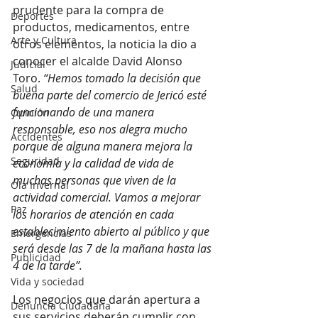
prudente para la compra de 
Deportes
productos, medicamentos, entre 
Arte y Cultura
otros elementos, la noticia la dio a 
conocer el alcalde David Alonso 
Judicial
Toro. 
“Hemos tomado la decisión que 
Salud
buena parte del comercio de Jericó esté 
funcionando de una manera 
Opinión
responsable, eso nos alegra mucho 
Accidentes
porque de alguna manera mejora la 
Seguridad
economía y la calidad de vida de 
muchas personas que viven de la 
Ola Invernal
actividad comercial. Vamos a mejorar 
Paz
los horarios de atención en cada 
establecimiento abierto al público y que 
Emergencias
será desde las 7 de la mañana hasta las 
Publicidad
4 de la tarde”.
Vida y sociedad
Los negocios que darán apertura a 
Denuncia Ciudadana
sus servicios deberán cumplir con 