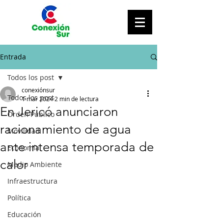
Entrada
Todos los post
conexiónsur
Todos los post
1 mar 2024
2 min de lectura
En Jericó anunciaron
Orden Público
racionamiento de agua
Movilidad
ante intensa temporada de
Economía
calor
Medio Ambiente
Infraestructura
Política
Educación