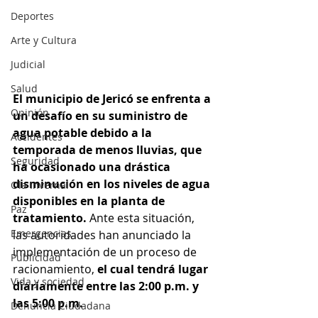
Deportes
Arte y Cultura
Judicial
Salud
El municipio de Jericó se enfrenta a 
Opinión
un desafío en su suministro de 
agua potable debido a la 
Accidentes
temporada de menos lluvias, que 
Seguridad
ha ocasionado una drástica 
disminución en los niveles de agua 
Ola Invernal
disponibles en la planta de 
Paz
tratamiento.
 Ante esta situación, 
Emergencias
las autoridades han anunciado la 
implementación de un proceso de 
Publicidad
racionamiento,
 el cual tendrá lugar 
Vida y sociedad
diariamente entre las 2:00 p.m. y 
las 5:00 p.m.
Denuncia Ciudadana