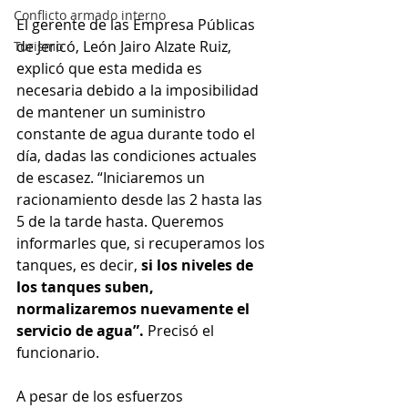
Conflicto armado interno
El gerente de las Empresa Públicas 
de Jericó, León Jairo Alzate Ruiz, 
Turismo
explicó que esta medida es 
necesaria debido a la imposibilidad 
de mantener un suministro 
constante de agua durante todo el 
día, dadas las condiciones actuales 
de escasez. “Iniciaremos un 
racionamiento desde las 2 hasta las 
5 de la tarde hasta. Queremos 
informarles que, si recuperamos los 
tanques, es decir, 
si los niveles de 
los tanques suben, 
normalizaremos nuevamente el 
servicio de agua”.
 Precisó el 
funcionario.
A pesar de los esfuerzos 