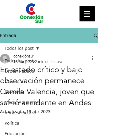
Entrada
Todos los post
conexiónsur
Todos los post
18 abr 2023
2 min de lectura
En estado crítico y bajo
Orden Público
observación permanece
Movilidad
Camila Valencia, joven que
Economía
sufrió accidente en Andes
Medio Ambiente
Actualizado:
19 abr 2023
Infraestructura
Política
Educación