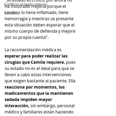
“Su estado es crítico, por ahora no 
Conflicto armado interno
ha mostrado mejoría porque el 
cerebro lo tiene inflamado, tiene 
Turismo
hemorragia y mientras se presente 
esta situación deben esperar que el 
mismo cuerpo de defienda y mejore 
por su propia cuenta”.
La recomendación médica es 
esperar para poder realizar las 
cirugías que Camila requiere,
 pues 
su estado no es el ideal para que se 
lleven a cabo estas intervenciones 
que exigen bastante al paciente. Ella
reacciona por momentos, los 
medicamentos que la mantienen 
sedada impiden mayor 
interacción, 
sin embargo, personal 
médico y familiares están haciendo 