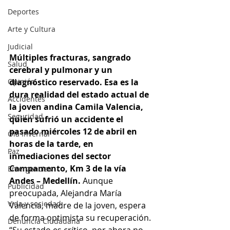
Deportes
Arte y Cultura
Judicial
Múltiples fracturas, sangrado 
Salud
cerebral y pulmonar y un 
Opinión
diagnóstico reservado. Esa es la 
dura realidad del estado actual de 
Accidentes
la joven andina Camila Valencia, 
Seguridad
quien sufrió un accidente el 
pasado miércoles 12 de abril en 
Ola Invernal
horas de la tarde, en 
Paz
inmediaciones del sector 
Campamento, Km 3 de la vía 
Emergencias
Andes – Medellín.
 Aunque 
Publicidad
preocupada, Alejandra María 
Vida y sociedad
Valencia, madre de la joven, espera 
de forma optimista su recuperación. 
Denuncia Ciudadana