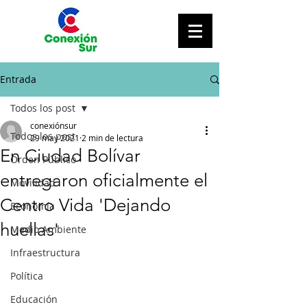
Entrada
Todos los post
conexiónsur
Todos los post
29 may 2021
2 min de lectura
En Ciudad Bolívar
Orden Público
entregaron oficialmente el
Movilidad
Centro Vida 'Dejando
Economía
huellas'
Medio Ambiente
Infraestructura
Política
Educación