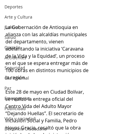
Deportes
Arte y Cultura
La Gobernación de Antioquia en 
Judicial
alianza con las alcaldías municipales 
Salud
del departamento, vienen 
Opinión
adelantando la iniciativa ‘Caravana 
de la Vida y la Equidad’, un proceso 
Accidentes
en el que se espera entregar más de 
Seguridad
100 obras en distintos municipios de 
la región. 
Ola Invernal
Paz
Este 28 de mayo en Ciudad Bolívar, 
Emergencias
se realizó la entrega oficial del 
Centro Vida del Adulto Mayor 
Publicidad
“Dejando Huellas”. El secretario de 
Vida y sociedad
Inclusión Social y Familia, Pedro 
Hoyos Gracia, resaltó que la obra 
Denuncia Ciudadana