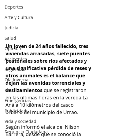
Deportes
Arte y Cultura
Judicial
Salud
Un joven de 24 años fallecido, tres 
Opinión
viviendas arrasadas, siete puentes 
Accidentes
peatonales sobre ríos afectados y 
una significativa pérdida de reses y 
Seguridad
otros animales es el balance que 
Ola Invernal
dejan las avenidas torrenciales y 
deslizamientos 
que se registraron 
Paz
en las últimas horas en la vereda La 
Emergencias
Aná a 10 kilómetros del casco 
Publicidad
urbano del municipio de Urrao.
Vida y sociedad
Según informó el alcalde, Nilson 
Denuncia Ciudadana
Barrera, desde que se conoció la 