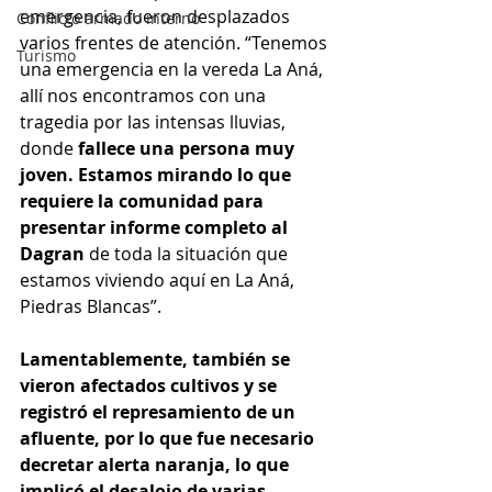
emergencia, fueron desplazados 
Conflicto armado interno
varios frentes de atención. “Tenemos 
Turismo
una emergencia en la vereda La Aná, 
allí nos encontramos con una 
tragedia por las intensas lluvias, 
donde 
fallece una persona muy 
joven. Estamos mirando lo que 
requiere la comunidad para 
presentar informe completo al 
Dagran 
de toda la situación que 
estamos viviendo aquí en La Aná, 
Piedras Blancas”.
Lamentablemente, también se 
vieron afectados cultivos y se 
registró el represamiento de un 
afluente, por lo que fue necesario 
decretar alerta naranja, lo que 
implicó el desalojo de varias 