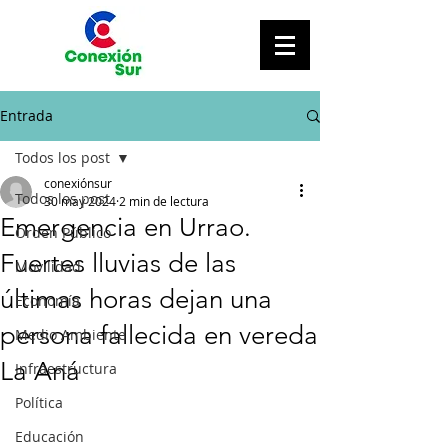
Entrada
Todos los post
conexiónsur
Todos los post
30 may 2024
2 min de lectura
Emergencia en Urrao.
Orden Público
Fuertes lluvias de las
Movilidad
últimas horas dejan una
Economía
persona fallecida en vereda
Medio Ambiente
La Aná
Infraestructura
Política
Educación