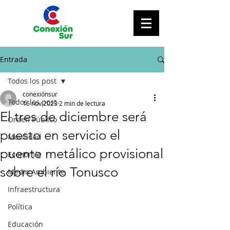
Entrada
Todos los post
conexiónsur
Todos los post
16 nov 2023
2 min de lectura
El tres de diciembre será
Orden Público
puesto en servicio el
Movilidad
puente metálico provisional
Economía
sobre el río Tonusco
Medio Ambiente
Infraestructura
Política
Educación