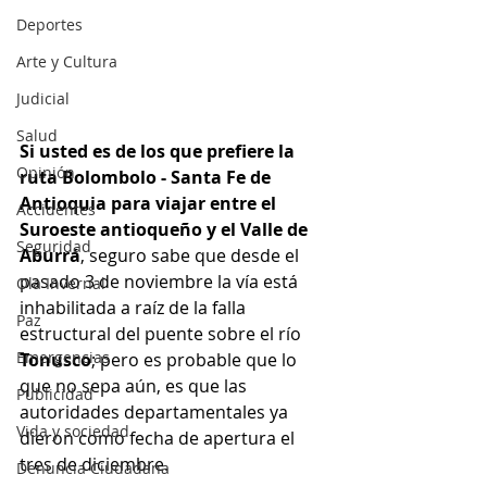
Deportes
Arte y Cultura
Judicial
Salud
Si usted es de los que prefiere la 
Opinión
ruta Bolombolo - Santa Fe de 
Antioquia para viajar entre el 
Accidentes
Suroeste antioqueño y el Valle de 
Seguridad
Aburrá
, seguro sabe que desde el 
pasado 3 de noviembre la vía está 
Ola Invernal
inhabilitada a raíz de la falla 
Paz
estructural del puente sobre el río 
Emergencias
Tonusco
; pero es probable que lo 
que no sepa aún, es que las 
Publicidad
autoridades departamentales ya 
Vida y sociedad
dieron como fecha de apertura el 
tres de diciembre.
Denuncia Ciudadana