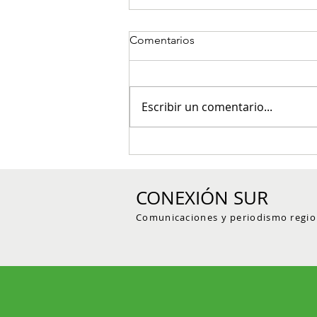
Comentarios
Escribir un comentario...
Controles policiales dejan
capturas por armas y
estupefacientes en el
CONEXIÓN SUR
Suroeste antioqueño
Comunicaciones y periodismo regio