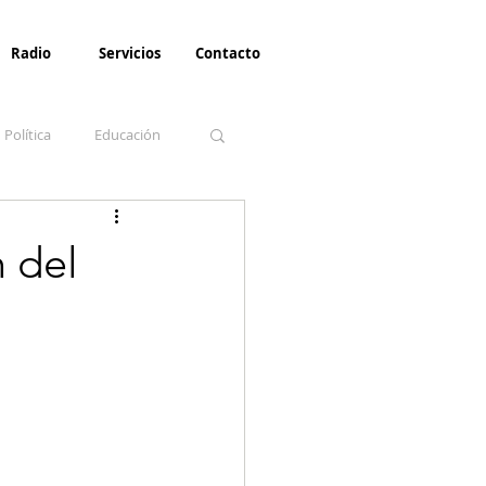
Radio
Servicios
Contacto
Política
Educación
la Invernal
Paz
 del
Turismo