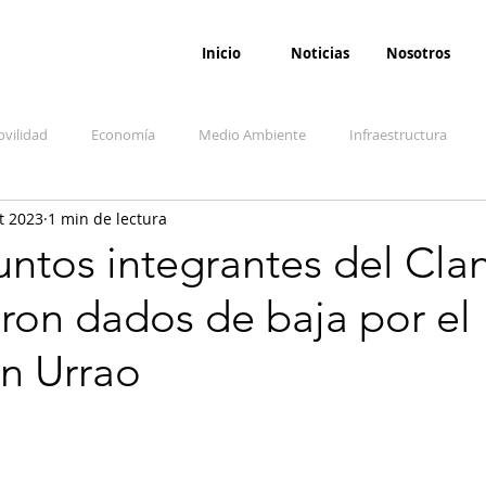
Inicio
Noticias
Nosotros
vilidad
Economía
Medio Ambiente
Infraestructura
t 2023
1 min de lectura
udicial
Salud
Opinión
Accidentes
Seguridad
O
ntos integrantes del Clan
ron dados de baja por el
ida y sociedad
Denuncia Ciudadana
Conflicto armado interno
en Urrao