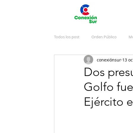
Todos los post
Orden Público
Mo
conexiónsur
13 oc
Deportes
Arte y Cultura
J
Dos presu
Golfo fue
Emergencias
Publicidad
V
Ejército 