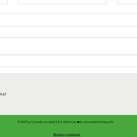
Operativos simultáneos dejan
Neut
resultados contra el delito en
estru
el Suroeste antioqueño
rura
oper
nal
© 2020 by Conexión suroeste S.A.S. Hecho con ❤️en el suroeste Antioqueño
Términos y condiciones