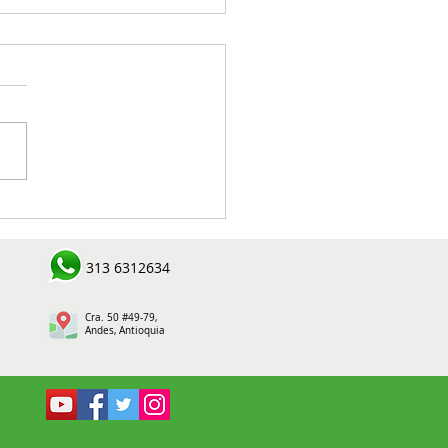
ralizado cabecilla de
ctura criminal en zona
l de Concordia durante
313 6312634
ación conjunta
Cra. 50 #49-79,
Andes, Antioquia