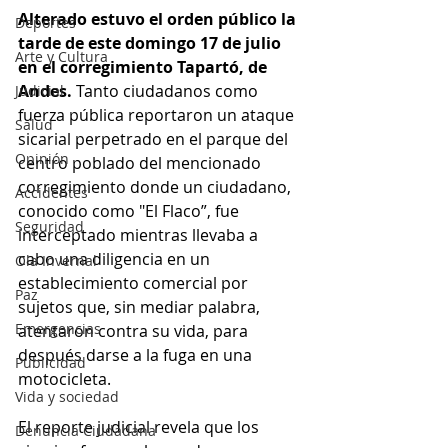
Alterado estuvo el orden público la 
Deportes
tarde de este domingo 17 de julio 
Arte y Cultura
en el corregimiento Tapartó, de 
Andes. 
Tanto ciudadanos como 
Judicial
fuerza pública reportaron un ataque 
Salud
sicarial perpetrado en el parque del 
Opinión
centro poblado del mencionado 
corregimiento donde un ciudadano, 
Accidentes
conocido como "El Flaco”, fue 
Seguridad
interceptado mientras llevaba a 
cabo una diligencia en un 
Ola Invernal
establecimiento comercial por 
Paz
sujetos que, sin mediar palabra, 
Emergencias
atentaron contra su vida, para 
después darse a la fuga en una 
Publicidad
motocicleta.
Vida y sociedad
El reporte judicial revela que los 
Denuncia Ciudadana