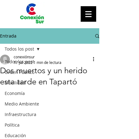
Entrada
Todos los post
conexiónsur
Todos los post
17 jul 2022
1 min de lectura
Dos muertos y un herido
Orden Público
esta tarde en Tapartó
Movilidad
Economía
Medio Ambiente
Infraestructura
Política
Educación