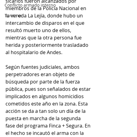
sicarios fueron alcanzados por 
Conflicto armado interno
miembros de la Policía Nacional en 
la vereda La Lejía, donde hubo un 
Turismo
intercambio de disparos en el que 
resultó muerto uno de ellos, 
mientras que la otra persona fue 
herida y posteriormente trasladado 
al hospitalario de Andes.
Según fuentes judiciales, ambos 
perpetradores eran objeto de 
búsqueda por parte de la fuerza 
pública, pues son señalados de estar 
implicados en algunos homicidios 
cometidos este año en la zona. Esta 
acción se da a tan solo un día de la 
puesta en marcha de la segunda 
fase del programa Finca + Segura. En 
el hecho se incautó el arma con la 