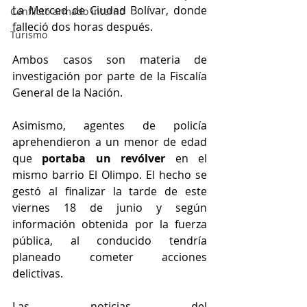
La Merced de Ciudad Bolívar, donde 
Conflicto armado interno
falleció dos horas después.
Turismo
Ambos casos son materia de 
investigación por parte de la Fiscalía 
General de la Nación.
Asimismo, agentes de policía 
aprehendieron a un menor de edad 
que 
portaba un revólver 
en el 
mismo barrio El Olimpo. El hecho se 
gestó al finalizar la tarde de este 
viernes 18 de junio y según 
información obtenida por la fuerza 
pública, al conducido tendría 
planeado cometer acciones 
delictivas. 
Las noticias del 