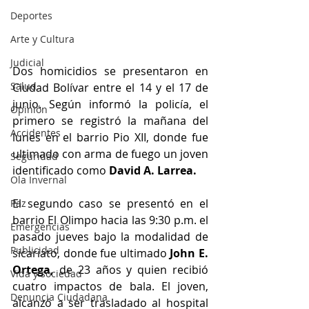
Deportes
Arte y Cultura
Judicial
Dos homicidios se presentaron en 
Salud
Ciudad Bolívar entre el 14 y el 17 de 
junio. Según informó la policía, el 
Opinión
primero se registró la mañana del 
Accidentes
lunes en el barrio Pio XII, donde fue 
ultimado con arma de fuego un joven 
Seguridad
identificado como 
David A. Larrea.
Ola Invernal
El segundo caso se presentó en el 
Paz
barrio El Olimpo hacia las 9:30 p.m. el 
Emergencias
pasado jueves bajo la modalidad de 
Publicidad
sicariato, donde fue ultimado 
John E. 
Ortega,
 de 23 años y quien recibió 
Vida y sociedad
cuatro impactos de bala. El joven, 
Denuncia Ciudadana
alcanzó a ser trasladado al hospital 