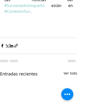
#SuroesteAntioqueño
 están en 
#ConexiónSur
.
Entradas recientes
Ver todo