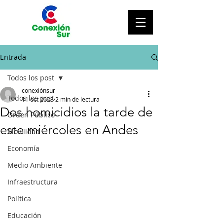
Entrada
Todos los post
conexiónsur
Todos los post
11 oct 2023
2 min de lectura
Dos homicidios la tarde de
Orden Público
este miércoles en Andes
Movilidad
Economía
Medio Ambiente
Infraestructura
Política
Educación