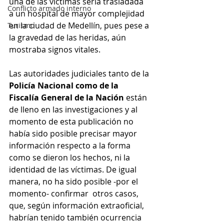
una de las víctimas sería trasladada 
Conflicto armado interno
a un hospital de mayor complejidad 
en la ciudad de Medellín, pues pese a 
Turismo
la gravedad de las heridas, aún 
mostraba signos vitales.
Las autoridades judiciales tanto de la 
Policía Nacional como de la 
Fiscalía General de la Nación 
están 
de lleno en las investigaciones y al 
momento de esta publicación no 
había sido posible precisar mayor 
información respecto a la forma 
como se dieron los hechos, ni la 
identidad de las víctimas. De igual 
manera, no ha sido posible -por el 
momento- confirmar  otros casos, 
que, según información extraoficial, 
habrían tenido también ocurrencia 