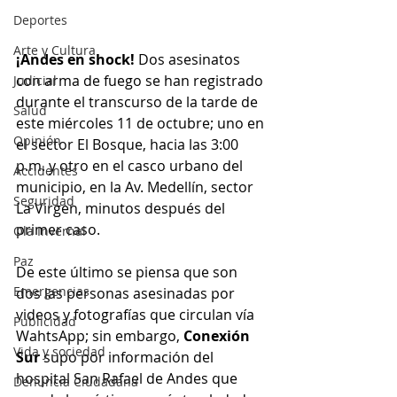
Deportes
Arte y Cultura
¡Andes en shock!
 Dos asesinatos 
con arma de fuego se han registrado 
Judicial
durante el transcurso de la tarde de 
Salud
este miércoles 11 de octubre; uno en 
Opinión
el sector El Bosque, hacia las 3:00 
p.m. y otro en el casco urbano del 
Accidentes
municipio, en la Av. Medellín, sector 
Seguridad
La Virgen, minutos después del 
primer caso. 
Ola Invernal
Paz
De este último se piensa que son 
Emergencias
dos las personas asesinadas por 
videos y fotografías que circulan vía 
Publicidad
WahtsApp; sin embargo, 
Conexión 
Vida y sociedad
Sur
 supo por información del 
hospital San Rafael de Andes que 
Denuncia Ciudadana