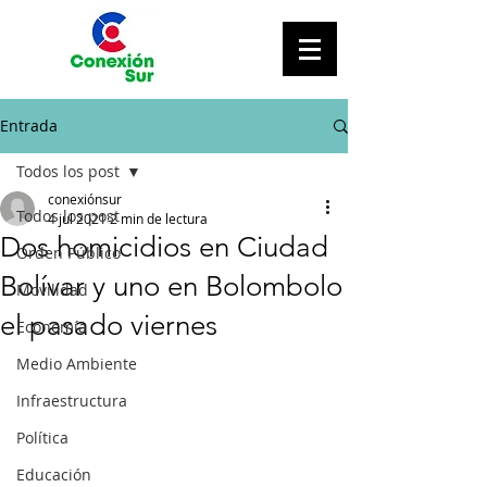
Entrada
Todos los post
conexiónsur
Todos los post
4 jul 2021
2 min de lectura
Dos homicidios en Ciudad
Orden Público
Bolívar y uno en Bolombolo
Movilidad
el pasado viernes
Economía
Medio Ambiente
Infraestructura
Política
Educación