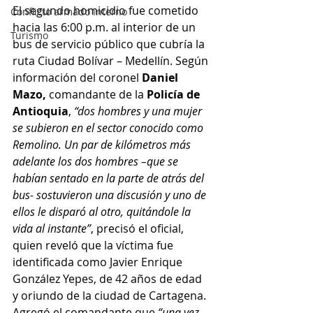
El segundo homicidio fue cometido 
Conflicto armado interno
hacia las 6:00 p.m. al interior de un 
Turismo
bus de servicio público que cubría la 
ruta Ciudad Bolívar – Medellín. Según 
información del coronel 
Daniel 
Mazo,
 comandante de la 
Policía de 
Antioquia
, 
“dos hombres y una mujer 
se subieron en el sector conocido como 
Remolino. Un par de kilómetros más 
adelante los dos hombres –que se 
habían sentado en la parte de atrás del 
bus- sostuvieron una discusión y uno de 
ellos le disparó al otro, quitándole la 
vida al instante”
, precisó el oficial, 
quien reveló que la víctima fue 
identificada como Javier Enrique 
González Yepes, de 42 años de edad 
y oriundo de la ciudad de Cartagena. 
Agregó el comandante que 
“una vez 