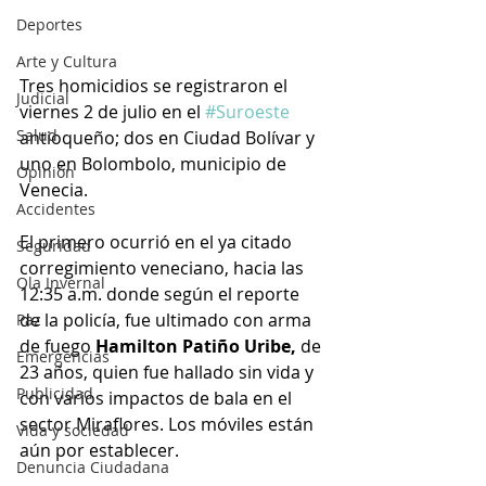
Deportes
Arte y Cultura
Tres homicidios se registraron el 
Judicial
viernes 2 de julio en el 
#Suroeste
Salud
antioqueño; dos en Ciudad Bolívar y 
uno en Bolombolo, municipio de 
Opinión
Venecia.
Accidentes
El primero ocurrió en el ya citado 
Seguridad
corregimiento veneciano, hacia las 
Ola Invernal
12:35 a.m. donde según el reporte 
de la policía, fue ultimado con arma 
Paz
de fuego 
Hamilton Patiño Uribe,
 de 
Emergencias
23 años, quien fue hallado sin vida y 
Publicidad
con varios impactos de bala en el 
sector Miraflores. Los móviles están 
Vida y sociedad
aún por establecer.
Denuncia Ciudadana