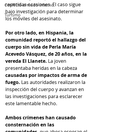
repetidas ocasiones. El caso sigue 
Conflicto armado interno
bajo investigación para determinar 
Turismo
los móviles del asesinato.
Por otro lado, en Hispania, la 
comunidad reportó el hallazgo del 
cuerpo sin vida de Perla María 
Acevedo Vásquez, de 20 años, en la 
vereda El Llanete. 
La joven 
presentaba heridas en la cabeza 
causadas por impactos de arma de 
fuego. 
Las autoridades realizaron la 
inspección del cuerpo y avanzan en 
las investigaciones para esclarecer 
este lamentable hecho.
Ambos crímenes han causado 
consternación en las 
comunidades,
 que ahora esperan el 