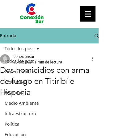
Entrada
Todos los post
conexiónsur
Todos los post
25 oct 2024
1 min de lectura
Dos homicidios con arma
Orden Público
de fuego en Titiribí e
Movilidad
Hispania
Economía
Medio Ambiente
Infraestructura
Política
Educación