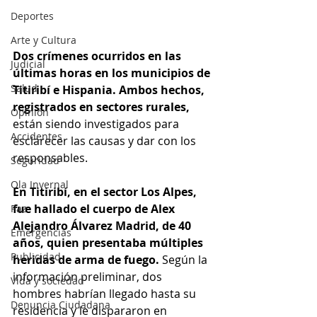
Deportes
Arte y Cultura
Dos crímenes ocurridos en las 
Judicial
últimas horas en los municipios de 
Salud
Titiribí e Hispania. Ambos hechos, 
registrados en sectores rurales,
Opinión
están siendo investigados para 
Accidentes
esclarecer las causas y dar con los 
responsables.
Seguridad
Ola Invernal
En Titiribí, en el sector Los Alpes, 
fue hallado el cuerpo de Alex 
Paz
Alejandro Álvarez Madrid, de 40 
Emergencias
años, quien presentaba múltiples 
Publicidad
heridas de arma de fuego. 
Según la 
información preliminar, dos 
Vida y sociedad
hombres habrían llegado hasta su 
Denuncia Ciudadana
residencia y le dispararon en 