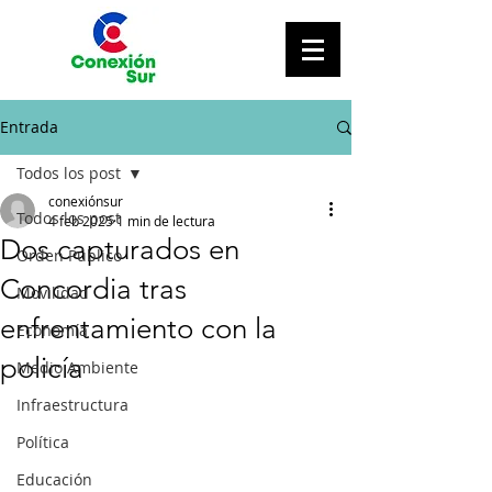
Entrada
Todos los post
conexiónsur
Todos los post
4 feb 2025
1 min de lectura
Dos capturados en
Orden Público
Concordia tras
Movilidad
enfrentamiento con la
Economía
policía
Medio Ambiente
Infraestructura
Política
Educación