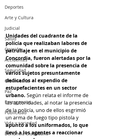
Deportes
Arte y Cultura
Judicial
Unidades del cuadrante de la 
Salud
policía que realizaban labores de 
Opinión
patrullaje en el municipio de 
Concordia, fueron alertadas por la 
Accidentes
comunidad sobre la presencia de 
Seguridad
varios sujetos presuntamente 
dedicados al expendio de 
Ola Invernal
estupefacientes en un sector 
Paz
urbano. 
Según relata el informe de 
Emergencias
las autoridades, al notar la presencia 
de la policía, uno de ellos esgrimió 
Publicidad
un arma de fuego tipo pistola y
Vida y sociedad
apuntó a los uniformados, lo que 
llevó a los agentes a reaccionar 
Denuncia Ciudadana