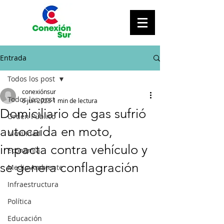
Entrada
Todos los post
conexiónsur
Todos los post
6 jun 2023
1 min de lectura
Domiciliario de gas sufrió
Orden Público
autocaída en moto,
Movilidad
impacta contra vehículo y
Economía
se genera conflagración
Medio Ambiente
Infraestructura
Política
Educación