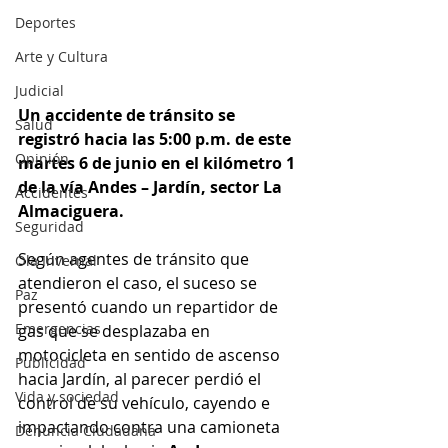
Deportes
Arte y Cultura
Judicial
Un accidente de tránsito se 
Salud
registró hacia las 5:00 p.m. de este 
Opinión
martes 6 de junio en el kilómetro 1 
de la vía Andes – Jardín, sector La 
Accidentes
Almaciguera.
Seguridad
Según agentes de tránsito que 
Ola Invernal
atendieron el caso, el suceso se 
Paz
presentó cuando un repartidor de 
Emergencias
gas que se desplazaba en 
motocicleta en sentido de ascenso 
Publicidad
hacia Jardín, al parecer perdió el 
Vida y sociedad
control de su vehículo, cayendo e 
impactando contra una camioneta 
Denuncia Ciudadana