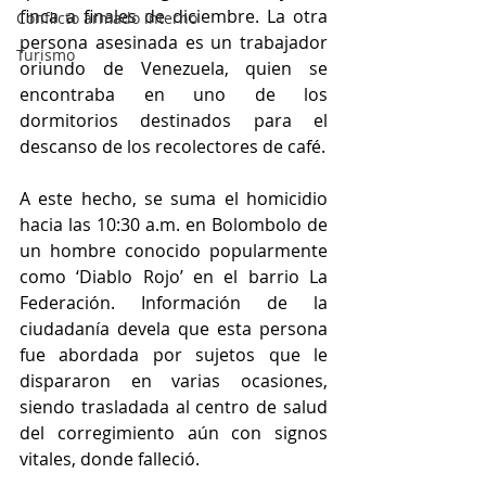
finca a finales de diciembre. La otra 
Conflicto armado interno
persona asesinada es un trabajador 
Turismo
oriundo de Venezuela, quien se 
encontraba en uno de los 
dormitorios destinados para el 
descanso de los recolectores de café.
A este hecho, se suma el homicidio 
hacia las 10:30 a.m. en Bolombolo de 
un hombre conocido popularmente 
como ‘Diablo Rojo’ en el barrio La 
Federación. Información de la 
ciudadanía devela que esta persona 
fue abordada por sujetos que le 
dispararon en varias ocasiones, 
siendo trasladada al centro de salud 
del corregimiento aún con signos 
vitales, donde falleció.