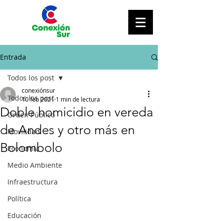
Entrada
Todos los post
conexiónsur
Todos los post
10 feb 2021
1 min de lectura
Doble homicidio en vereda
Orden Público
de Andes y otro más en
Movilidad
Bolombolo
Economía
Medio Ambiente
Infraestructura
Política
Educación