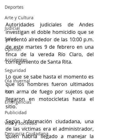
Deportes
Arte y Cultura
Autoridades judiciales de Andes 
Judicial
investigan el doble homicidio que se 
Salud
presentó alrededor de las 10:00 p.m. 
de este martes 9 de febrero en una 
Opinión
finca de la vereda Río Claro, del 
Accidentes
corregimiento de Santa Rita.
Seguridad
Lo que se sabe hasta el momento es 
Ola Invernal
que los hombres fueron ultimados 
con arma de fuego por sujetos que 
Paz
llegaron en motocicletas hasta el 
Emergencias
sitio.
Publicidad
Según información ciudadana, una 
Vida y sociedad
de las víctimas era el administrador, 
Denuncia Ciudadana
quien habría llegado a manejar la 