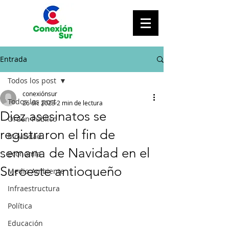
Entrada
Todos los post
conexiónsur
Todos los post
26 dic 2023
2 min de lectura
Diez asesinatos se
Orden Público
registraron el fin de
Movilidad
semana de Navidad en el
Economía
Suroeste antioqueño
Medio Ambiente
Infraestructura
Política
Educación