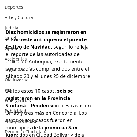
Deportes
Arte y Cultura
Judicial
Diez homicidios se registraron en 
Salud
el Suroeste antioqueño el puente 
festivo de Navidad, 
según lo refleja 
Opinión
el reporte de las autoridades de 
Accidentes
policía de Antioquia, exactamente 
para los días comprendidos entre el 
Seguridad
sábado 23 y el lunes 25 de diciembre.
Ola Invernal
Paz
De los estos 10 casos, 
seis se 
registraron en la Provincia 
Emergencias
Sinifaná – Penderisco:
 tres casos en 
Publicidad
Urrao y tres más en Concordia. Los 
otros cuatro casos fueron en 
Vida y sociedad
municipios de la
 provincia San 
Denuncia Ciudadana
Juan
: dos en Ciudad Bolívar y de a 