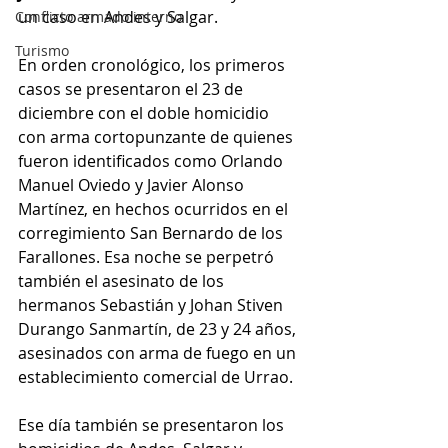
un caso en Andes y Salgar.
Conflicto armado interno
Turismo
En orden cronológico, los primeros 
casos se presentaron el 23 de 
diciembre con el doble homicidio 
con arma cortopunzante de quienes 
fueron identificados como Orlando 
Manuel Oviedo y Javier Alonso 
Martínez, en hechos ocurridos en el 
corregimiento San Bernardo de los 
Farallones. Esa noche se perpetró 
también el asesinato de los 
hermanos Sebastián y Johan Stiven 
Durango Sanmartín, de 23 y 24 años, 
asesinados con arma de fuego en un 
establecimiento comercial de Urrao.
Ese día también se presentaron los 