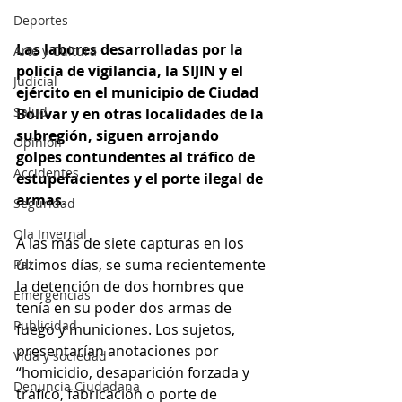
Deportes
Las labores desarrolladas por la 
Arte y Cultura
policía de vigilancia, la SIJIN y el 
Judicial
ejército en el municipio de Ciudad 
Salud
Bolívar y en otras localidades de la 
subregión, siguen arrojando 
Opinión
golpes contundentes al tráfico de 
Accidentes
estupefacientes y el porte ilegal de 
armas. 
Seguridad
Ola Invernal
A las más de siete capturas en los 
últimos días, se suma recientemente 
Paz
la detención de dos hombres que 
Emergencias
tenía en su poder dos armas de 
Publicidad
fuego y municiones. Los sujetos, 
presentarían anotaciones por 
Vida y sociedad
“homicidio, desaparición forzada y 
Denuncia Ciudadana
tráfico, fabricación o porte de 