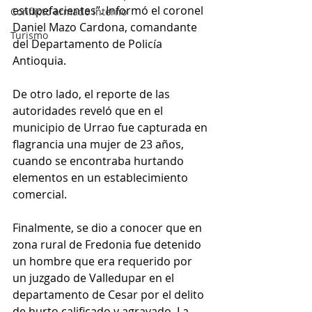
estupefacientes”. Informó el coronel 
Conflicto armado interno
Daniel Mazo Cardona, comandante 
Turismo
del Departamento de Policía 
Antioquia. 
De otro lado, el reporte de las 
autoridades reveló que en el 
municipio de Urrao fue capturada en 
flagrancia una mujer de 23 años, 
cuando se encontraba hurtando 
elementos en un establecimiento 
comercial. 
Finalmente, se dio a conocer que en 
zona rural de Fredonia fue detenido 
un hombre que era requerido por 
un juzgado de Valledupar en el 
departamento de Cesar por el delito 
de hurto calificado y agravado. La 