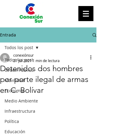
Entrada
Todos los post
conexiónsur
Todos los post
27 jul 2021
1 min de lectura
Detenidos dos hombres
Orden Público
por porte ilegal de armas
Movilidad
en C. Bolívar
Economía
Medio Ambiente
Infraestructura
Política
Educación