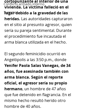
cortopunzante al interior de una 
Conflicto armado interno
vivienda. La víctima falleció en el 
Turismo
lugar debido a la gravedad de las 
heridas.
 Las autoridades capturaron 
en el sitio al presunto agresor, quien 
sería su pareja sentimental. Durante 
el procedimiento fue incautada el 
arma blanca utilizada en el hecho.
El segundo feminicidio ocurrió en 
Angelópolis a las 3:50 p.m., donde 
Yenifer Paola Salas Vanegas, de 34 
años, fue asesinada también con 
arma blanca. Según el reporte 
oficial, el agresor sería su propio 
hermano
, un hombre de 47 años 
que fue detenido en flagrancia. En el 
mismo hecho resultó herido otro 
hombre de 40 años.