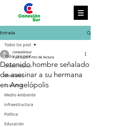
Entrada
Todos los post
conexiónsur
Todos los post
1 jul 2025
1 min de lectura
Detenido hombre señalado
Orden Público
de asesinar a su hermana
Movilidad
en Angelópolis
Economía
Medio Ambiente
Infraestructura
Política
Educación