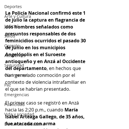
Deportes
La Policía Nacional confirmó este 1 
Arte y Cultura
de julio la captura en flagrancia de 
Judicial
dos hombres señalados como 
presuntos responsables de dos 
Salud
feminicidios ocurridos el pasado 30 
Opinión
de junio en los municipios 
Angelópolis en el Suroeste 
Accidentes
antioqueño y en Anzá al Occidente 
Seguridad
del departamento
, en hechos que 
han generado conmoción por el 
Ola Invernal
contexto de violencia intrafamiliar en 
Paz
el que se habrían presentado.
Emergencias
El primer caso se registró en Anzá 
Publicidad
hacia las 2:20 p.m., cuando 
María 
Vida y sociedad
Isabel Arteaga Gallego, de 35 años, 
fue atacada con arma 
Denuncia Ciudadana