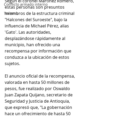
Según el coronel Martínez Romero, 
Conflicto armado interno
estas personas son presuntos 
miembros de la estructura criminal 
Turismo
"Halcones del Suroeste", bajo la 
influencia de Michael Pérez, alias 
'Gato'. Las autoridades, 
desplazándose rápidamente al 
municipio, han ofrecido una 
recompensa por información que 
conduzca a la ubicación de estos 
sujetos.
El anuncio oficial de la recompensa, 
valorada en hasta 50 millones de 
pesos, fue realizado por Oswaldo 
Juan Zapata Quijano, secretario de 
Seguridad y Justicia de Antioquia, 
que expresó que, "La gobernación 
hace un ofrecimiento de hasta 50 