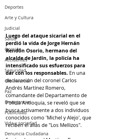
Deportes
Arte y Cultura
Judicial
Luego del ataque sicarial en el 
Salud
perdió la vida de Jorge Hernán 
Opinión
Rendón Osorio, hermano del 
alcalde de Jardín, la policía ha 
Accidentes
intensificado sus esfuerzos para 
Seguridad
dar con los responsables.
 En una 
declaración del coronel Carlos 
Ola Invernal
Andrés Martínez Romero, 
Paz
comandante del Departamento de 
Emergencias
Policía Antioquia, se reveló que se 
busca activamente a dos individuos 
Publicidad
conocidos como 'Michel y Alejo', que 
Vida y sociedad
reciben el alias de "Los Mellizos".
Denuncia Ciudadana