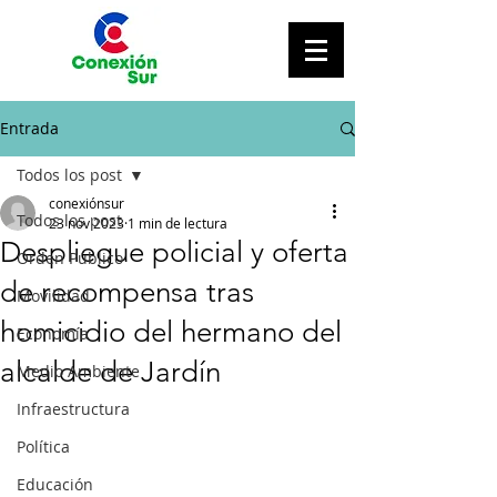
Entrada
Todos los post
conexiónsur
Todos los post
23 nov 2023
1 min de lectura
Despliegue policial y oferta
Orden Público
de recompensa tras
Movilidad
homicidio del hermano del
Economía
alcalde de Jardín
Medio Ambiente
Infraestructura
Política
Educación