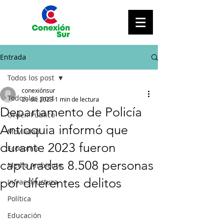
Entrada
Todos los post
conexiónsur
Todos los post
29 dic 2023
1 min de lectura
Departamento de Policía
Orden Público
Antioquia informó que
Movilidad
durante 2023 fueron
Economía
capturadas 8.508 personas
Medio Ambiente
por diferentes delitos
Infraestructura
Política
Educación