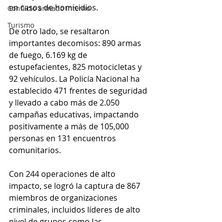
en casos de homicidios.
Conflicto armado interno
Turismo
De otro lado, se resaltaron 
importantes decomisos: 890 armas 
de fuego, 6.169 kg de 
estupefacientes, 825 motocicletas y 
92 vehículos. La Policía Nacional ha 
establecido 471 frentes de seguridad 
y llevado a cabo más de 2.050 
campañas educativas, impactando 
positivamente a más de 105,000 
personas en 131 encuentros 
comunitarios.
Con 244 operaciones de alto 
impacto, se logró la captura de 867 
miembros de organizaciones 
criminales, incluidos líderes de alto 
nivel de grupos como las 