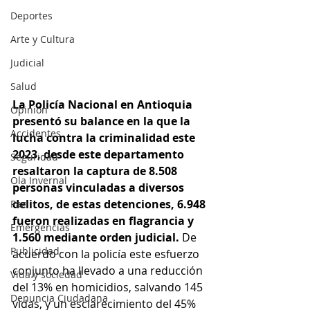
Deportes
Arte y Cultura
Judicial
Salud
La Policía Nacional en Antioquia 
Opinión
presentó su balance en la que la 
Accidentes
lucha contra la criminalidad este 
2023, desde este departamento 
Seguridad
resaltaron la captura de 8.508 
Ola Invernal
personas vinculadas a diversos 
delitos, de estas detenciones, 6.948 
Paz
fueron realizadas en flagrancia y 
Emergencias
1.560 mediante orden judicial. 
De 
Publicidad
acuerdo con la policía este esfuerzo 
conjunto ha llevado a una reducción 
Vida y sociedad
del 13% en homicidios, salvando 145 
Denuncia Ciudadana
vidas, y un esclarecimiento del 45% 