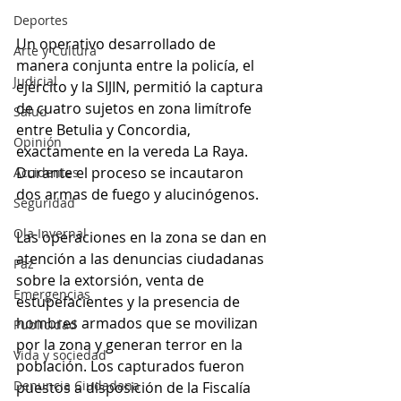
Deportes
Un operativo desarrollado de 
Arte y Cultura
manera conjunta entre la policía, el 
Judicial
ejército y la SIJIN, permitió la captura 
de cuatro sujetos en zona limítrofe 
Salud
entre Betulia y Concordia, 
Opinión
exactamente en la vereda La Raya. 
Durante el proceso se incautaron 
Accidentes
dos armas de fuego y alucinógenos. 
Seguridad
Ola Invernal
Las operaciones en la zona se dan en 
atención a las denuncias ciudadanas 
Paz
sobre la extorsión, venta de 
Emergencias
estupefacientes y la presencia de 
hombres armados que se movilizan 
Publicidad
por la zona y generan terror en la 
Vida y sociedad
población. Los capturados fueron 
Denuncia Ciudadana
puestos a disposición de la Fiscalía 