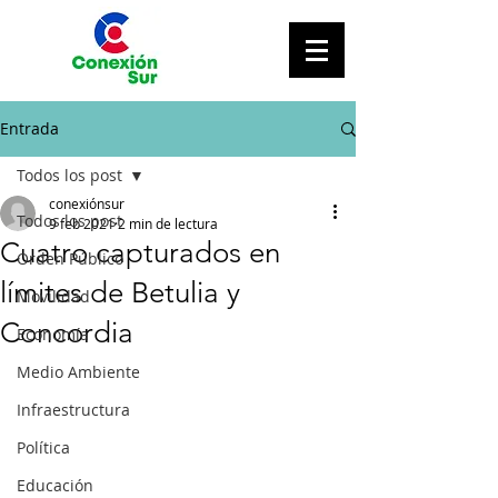
Entrada
Todos los post
conexiónsur
Todos los post
9 feb 2021
2 min de lectura
Cuatro capturados en
Orden Público
límites de Betulia y
Movilidad
Concordia
Economía
Medio Ambiente
Infraestructura
Política
Educación