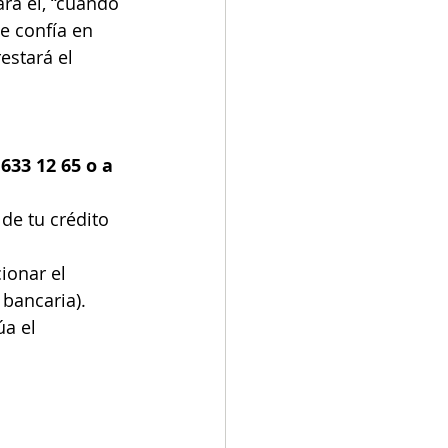
ra él, “cuando 
e confía en 
estará el 
633 12 65 o a 
de tu crédito 
ionar el 
bancaria).  
úa el 