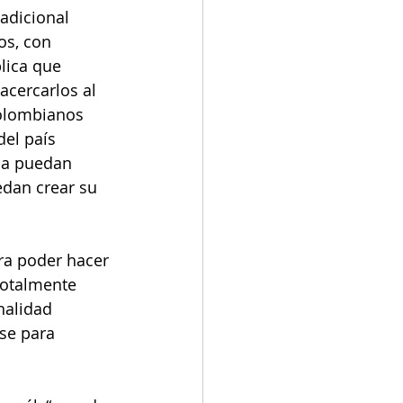
adicional 
os, con 
lica que 
 acercarlos al 
colombianos 
del país 
sa puedan 
dan crear su 
ra poder hacer 
totalmente 
nalidad 
se para 