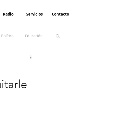
Radio
Servicios
Contacto
Política
Educación
la Invernal
Paz
itarle
Turismo