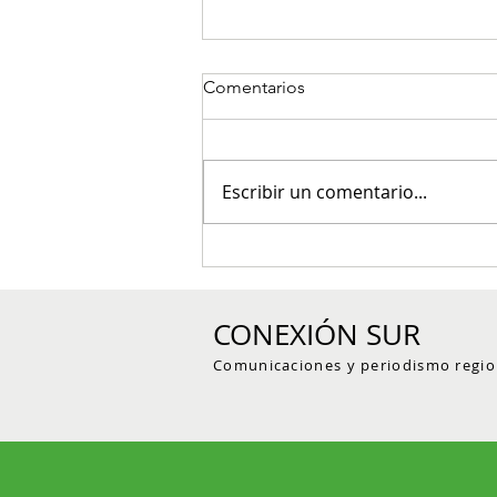
Comentarios
Escribir un comentario...
Comfenalco Antioquia
recupera su autonomía
administrativa: Ministerio del
CONEXIÓN SUR
Trabajo confirma el fin de la
intervención
Comunicaciones y periodismo regio