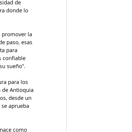
sidad de 
ra donde lo 
s promover la 
de paso, esas 
ta para 
 confiable 
 su sueño”.
ra para los 
 de Antioquia 
tos, desde un 
y se aprueba 
a nace como 