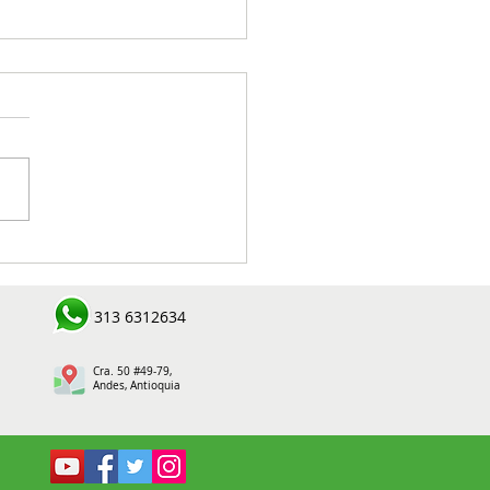
eactivación de Cooperan
tra resultados
tadores en el Suroeste
313 6312634
oqueño
Cra. 50 #49-79,
Andes, Antioquia