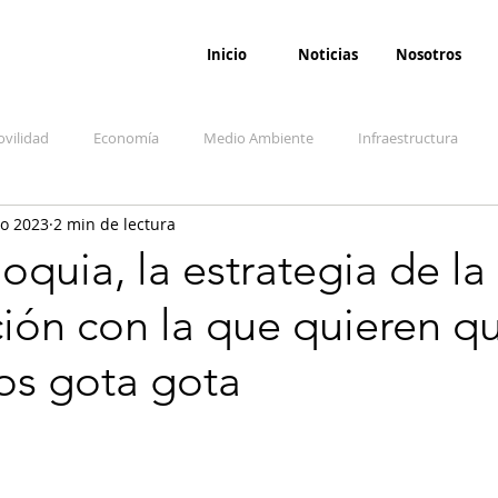
Inicio
Noticias
Nosotros
vilidad
Economía
Medio Ambiente
Infraestructura
go 2023
2 min de lectura
udicial
Salud
Opinión
Accidentes
Seguridad
O
oquia, la estrategia de la
ón con la que quieren qu
ida y sociedad
Denuncia Ciudadana
Conflicto armado interno
los gota gota