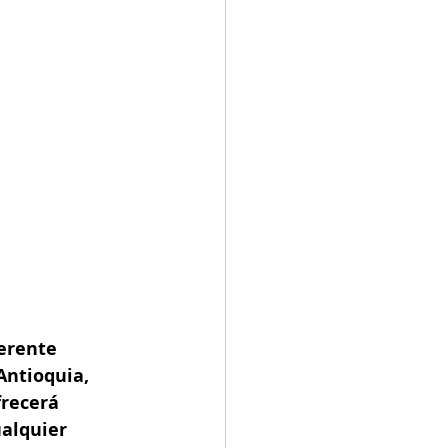
erente 
Antioquia, 
recerá 
ualquier 