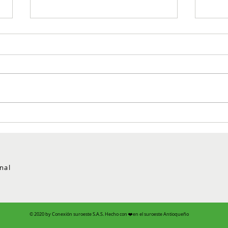
Científicos de Medellín
La r
evalúan el potencial que tiene
mues
un residuo del café para
alen
regenerar las células
anti
nal
© 2020 by Conexión suroeste S.A.S. Hecho con ❤️en el suroeste Antioqueño