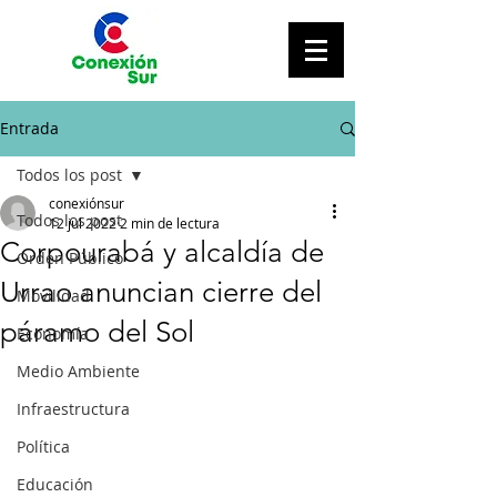
Entrada
Todos los post
conexiónsur
Todos los post
12 jul 2022
2 min de lectura
Corpourabá y alcaldía de
Orden Público
Urrao anuncian cierre del
Movilidad
páramo del Sol
Economía
Medio Ambiente
Infraestructura
Política
Educación