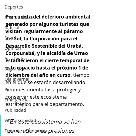
Deportes
Por cuenta del deterioro ambiental 
Arte y Cultura
generado por algunos turistas que 
Judicial
visitan regularmente al páramo 
Salud
del Sol, la Corporación para el 
Desarrollo Sostenible del Urabá, 
Opinión
Corpourabá, y la alcaldía de Urrao 
Accidentes
establecieron el cierre temporal de 
este espacio hasta el próximo 1 de 
Seguridad
diciembre del año en curso,
 tiempo 
Ola Invernal
en el que se estarán desarrollando 
acciones orientadas a proteger y 
Paz
conservar este ecosistema 
Emergencias
estratégico para el departamento. 
Publicidad
Vida y sociedad
“En este ecosistema se han 
generado unas presiones 
Denuncia Ciudadana