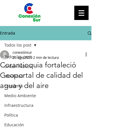
Entrada
Todos los post
conexiónsur
Todos los post
25 ago 2023
2 min de lectura
Corantioquia fortaleció
Orden Público
Geoportal de calidad del
Movilidad
agua y del aire
Economía
Medio Ambiente
Infraestructura
Política
Educación