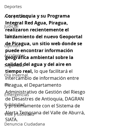
Deportes
Corantioquia y su Programa 
Arte y Cultura
Integral Red Agua, Piragua, 
Judicial
realizaron recientemente el 
Salud
lanzamiento del nuevo Geoportal 
de Piragua, un sitio web donde se 
Opinión
puede encontrar información 
Accidentes
geográfica ambiental sobre la 
calidad del agua y del aire en 
Seguridad
tiempo real, 
lo que facilitará el 
Ola Invernal
intercambio de información entre 
Piragua, el Departamento 
Paz
Administrativo de Gestión del Riesgo 
Emergencias
de Desastres de Antioquia, DAGRAN 
Publicidad
y próximamente con el Sistema de 
Alerta Temprana del Valle de Aburrá, 
Vida y sociedad
SIATA. 
Denuncia Ciudadana